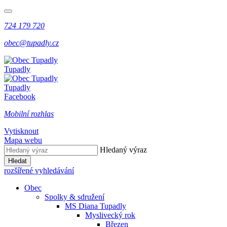
724 179 720
obec@tupadly.cz
Tupadly
Tupadly
Facebook
Mobilní rozhlas
Vytisknout
Mapa webu
Hledaný výraz
Hledat
rozšířené vyhledávání
Obec
Spolky & sdružení
MS Diana Tupadly
Myslivecký rok
Březen