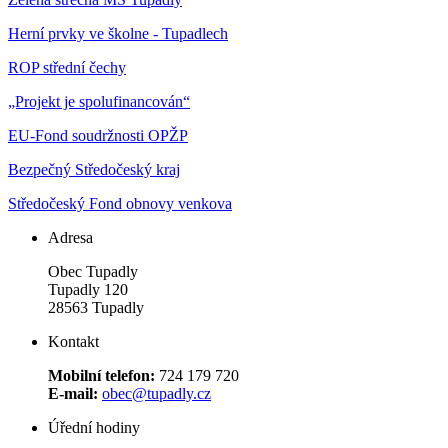
Herní prvky ve školne - Tupadlech
ROP střední čechy
„Projekt je spolufinancován“
EU-Fond soudržnosti OPŽP
Bezpečný Středočeský kraj
Středočeský Fond obnovy venkova
Adresa
Obec Tupadly
Tupadly 120
28563 Tupadly
Kontakt
Mobilní telefon:
724 179 720
E-mail:
obec@tupadly.cz
Úřední hodiny