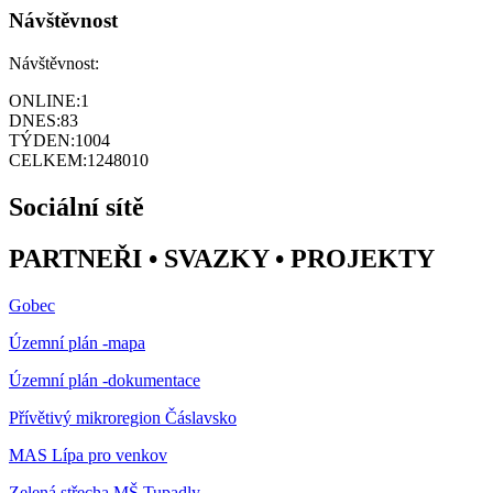
Návštěvnost
Návštěvnost:
ONLINE:
1
DNES:
83
TÝDEN:
1004
CELKEM:
1248010
Sociální sítě
PARTNEŘI • SVAZKY • PROJEKTY
Gobec
Územní plán -mapa
Územní plán -dokumentace
Přívětivý mikroregion Čáslavsko
MAS Lípa pro venkov
Zelená střecha MŠ Tupadly