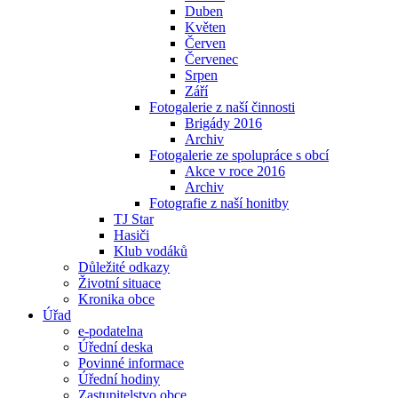
Duben
Květen
Červen
Červenec
Srpen
Září
Fotogalerie z naší činnosti
Brigády 2016
Archiv
Fotogalerie ze spolupráce s obcí
Akce v roce 2016
Archiv
Fotografie z naší honitby
TJ Star
Hasiči
Klub vodáků
Důležité odkazy
Životní situace
Kronika obce
Úřad
e-podatelna
Úřední deska
Povinné informace
Úřední hodiny
Zastupitelstvo obce