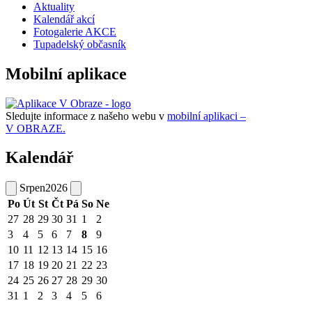
Aktuality
Kalendář akcí
Fotogalerie AKCE
Tupadelský občasník
Mobilní aplikace
Sledujte informace z našeho webu v
mobilní aplikaci –
V OBRAZE.
Kalendář
Srpen
2026
Po
Út
St
Čt
Pá
So
Ne
27
28
29
30
31
1
2
3
4
5
6
7
8
9
10
11
12
13
14
15
16
17
18
19
20
21
22
23
24
25
26
27
28
29
30
31
1
2
3
4
5
6