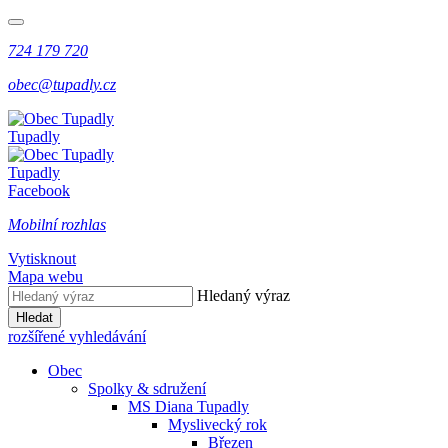
724 179 720
obec@tupadly.cz
Tupadly
Tupadly
Facebook
Mobilní rozhlas
Vytisknout
Mapa webu
Hledaný výraz
Hledat
rozšířené vyhledávání
Obec
Spolky & sdružení
MS Diana Tupadly
Myslivecký rok
Březen