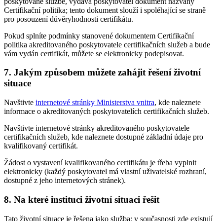
poskytované službě, vydává poskytovatel dokument nazvaný
Certifikační politika; tento dokument slouží i spoléhající se straně
pro posouzení důvěryhodnosti certifikátu.
Pokud splníte podmínky stanovené dokumentem Certifikační
politika akreditovaného poskytovatele certifikačních služeb a bude
vám vydán certifikát, můžete se elektronicky podepisovat.
7. Jakým způsobem můžete zahájit řešení životní
situace
Navštivte
internetové stránky Ministerstva vnitra
, kde naleznete
informace o akreditovaných poskytovatelích certifikačních služeb.
Navštivte internetové stránky akreditovaného poskytovatele
certifikačních služeb, kde naleznete dostupné základní údaje pro
kvalifikovaný certifikát.
Žádost o vystavení kvalifikovaného certifikátu je třeba vyplnit
elektronicky (každý poskytovatel má vlastní uživatelské rozhraní,
dostupné z jeho internetových stránek).
8. Na které instituci životní situaci řešit
Tato životní situace je řešena jako služba; v současnosti zde existují