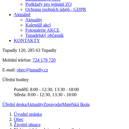
Podklady pro jednání ZO
Ochrana osobních údajů - GDPR
Aktuálně
Aktuality
Kalendář akcí
Fotogalerie AKCE
Tupadelský občasník
KONTAKTY
Tupadly 120, 285 63 Tupadly
Mobilní telefon:
724 179 720
E-mail:
obec@tupadly.cz
Úřední hodiny
Pondělí: 8:00 - 12:30, 13:30 - 18:00
Středa: 8:00 - 12:30, 13:30 - 18:00
Úřední deska
Aktuality
Zpravodaj
Mateřská škola
Úvodní stránka
Obec
Životní situace