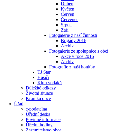
Duben
Květen
Červen
Červenec
Srpen
Září
Fotogalerie z naší činnosti
Brigády 2016
Archiv
Fotogalerie ze spolupráce s obcí
Akce v roce 2016
Archiv
Fotografie z naší honitby
TJ Star
Hasiči
Klub vodáků
Důležité odkazy
Životní situace
Kronika obce
Úřad
e-podatelna
Úřední deska
Povinné informace
Úřední hodiny
Zastupitelstvo obce