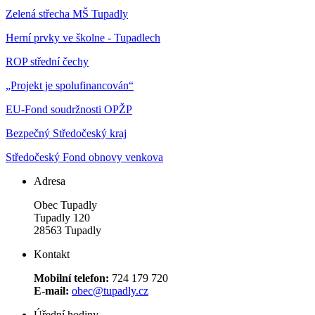
Zelená střecha MŠ Tupadly
Herní prvky ve školne - Tupadlech
ROP střední čechy
„Projekt je spolufinancován“
EU-Fond soudržnosti OPŽP
Bezpečný Středočeský kraj
Středočeský Fond obnovy venkova
Adresa
Obec Tupadly
Tupadly 120
28563 Tupadly
Kontakt
Mobilní telefon:
724 179 720
E-mail:
obec@tupadly.cz
Úřední hodiny