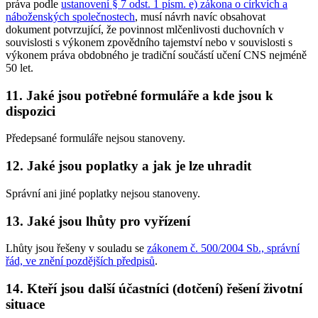
práva podle
ustanovení § 7 odst. 1 písm. e) zákona o církvích a
náboženských společnostech
, musí návrh navíc obsahovat
dokument potvrzující, že povinnost mlčenlivosti duchovních v
souvislosti s výkonem zpovědního tajemství nebo v souvislosti s
výkonem práva obdobného je tradiční součástí učení CNS nejméně
50 let.
11. Jaké jsou potřebné formuláře a kde jsou k
dispozici
Předepsané formuláře nejsou stanoveny.
12. Jaké jsou poplatky a jak je lze uhradit
Správní ani jiné poplatky nejsou stanoveny.
13. Jaké jsou lhůty pro vyřízení
Lhůty jsou řešeny v souladu se
zákonem č. 500/2004 Sb., správní
řád, ve znění pozdějších předpisů
.
14. Kteří jsou další účastníci (dotčení) řešení životní
situace