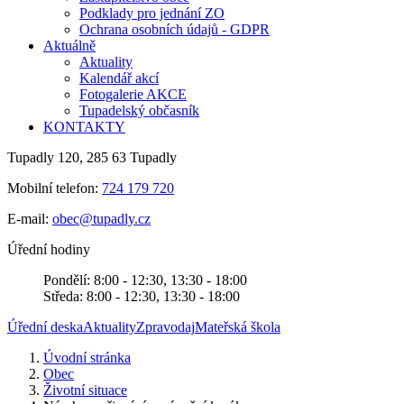
Podklady pro jednání ZO
Ochrana osobních údajů - GDPR
Aktuálně
Aktuality
Kalendář akcí
Fotogalerie AKCE
Tupadelský občasník
KONTAKTY
Tupadly 120, 285 63 Tupadly
Mobilní telefon:
724 179 720
E-mail:
obec@tupadly.cz
Úřední hodiny
Pondělí: 8:00 - 12:30, 13:30 - 18:00
Středa: 8:00 - 12:30, 13:30 - 18:00
Úřední deska
Aktuality
Zpravodaj
Mateřská škola
Úvodní stránka
Obec
Životní situace