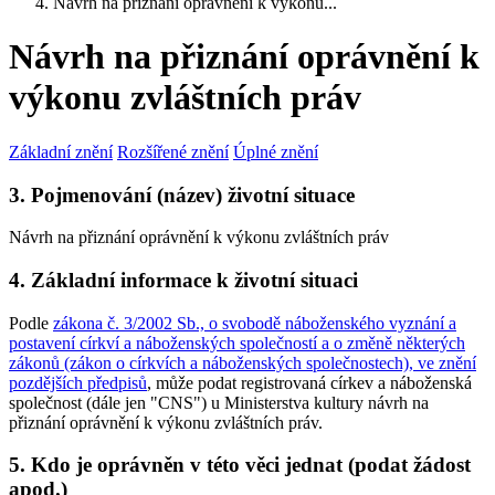
Návrh na přiznání oprávnění k výkonu...
Návrh na přiznání oprávnění k
výkonu zvláštních práv
Základní znění
Rozšířené znění
Úplné znění
3. Pojmenování (název) životní situace
Návrh na přiznání oprávnění k výkonu zvláštních práv
4. Základní informace k životní situaci
Podle
zákona č. 3/2002 Sb., o svobodě náboženského vyznání a
postavení církví a náboženských společností a o změně některých
zákonů (zákon o církvích a náboženských společnostech), ve znění
pozdějších předpisů
, může podat registrovaná církev a náboženská
společnost (dále jen "CNS") u Ministerstva kultury návrh na
přiznání oprávnění k výkonu zvláštních práv.
5. Kdo je oprávněn v této věci jednat (podat žádost
apod.)