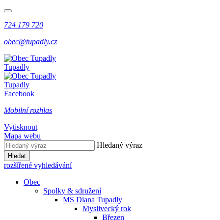
724 179 720
obec@tupadly.cz
Tupadly
Tupadly
Facebook
Mobilní rozhlas
Vytisknout
Mapa webu
Hledaný výraz
Hledat
rozšířené vyhledávání
Obec
Spolky & sdružení
MS Diana Tupadly
Myslivecký rok
Březen