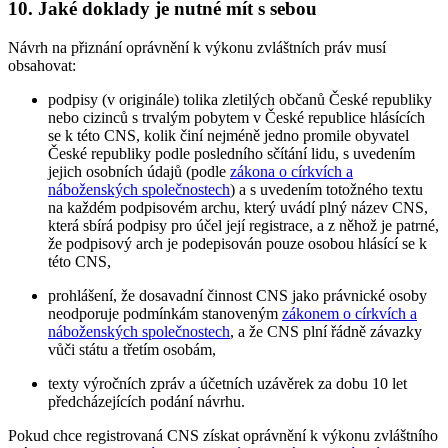
10. Jaké doklady je nutné mít s sebou
Návrh na přiznání oprávnění k výkonu zvláštních práv musí
obsahovat:
podpisy (v originále) tolika zletilých občanů České republiky
nebo cizinců s trvalým pobytem v České republice hlásících
se k této CNS, kolik činí nejméně jedno promile obyvatel
České republiky podle posledního sčítání lidu, s uvedením
jejich osobních údajů (podle
zákona o církvích a
náboženských společnostech
) a s uvedením totožného textu
na každém podpisovém archu, který uvádí plný název CNS,
která sbírá podpisy pro účel její registrace, a z něhož je patrné,
že podpisový arch je podepisován pouze osobou hlásící se k
této CNS,
prohlášení, že dosavadní činnost CNS jako právnické osoby
neodporuje podmínkám stanoveným
zákonem o církvích a
náboženských společnostech
, a že CNS plní řádně závazky
vůči státu a třetím osobám,
texty výročních zpráv a účetních uzávěrek za dobu 10 let
předcházejících podání návrhu.
Pokud chce registrovaná CNS získat oprávnění k výkonu zvláštního