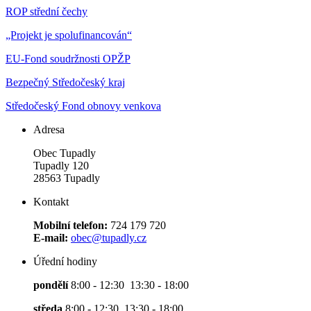
ROP střední čechy
„Projekt je spolufinancován“
EU-Fond soudržnosti OPŽP
Bezpečný Středočeský kraj
Středočeský Fond obnovy venkova
Adresa
Obec Tupadly
Tupadly 120
28563 Tupadly
Kontakt
Mobilní telefon:
724 179 720
E-mail:
obec@tupadly.cz
Úřední hodiny
pondělí
8:00 - 12:30 13:30 - 18:00
středa
8:00 - 12:30 13:30 - 18:00