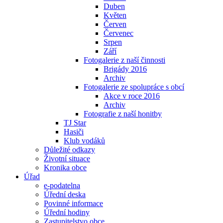
Duben
Květen
Červen
Červenec
Srpen
Září
Fotogalerie z naší činnosti
Brigády 2016
Archiv
Fotogalerie ze spolupráce s obcí
Akce v roce 2016
Archiv
Fotografie z naší honitby
TJ Star
Hasiči
Klub vodáků
Důležité odkazy
Životní situace
Kronika obce
Úřad
e-podatelna
Úřední deska
Povinné informace
Úřední hodiny
Zastupitelstvo obce