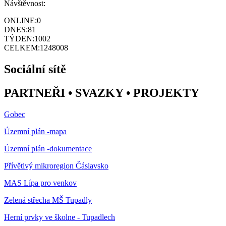
Návštěvnost:
ONLINE:
0
DNES:
81
TÝDEN:
1002
CELKEM:
1248008
Sociální sítě
PARTNEŘI • SVAZKY • PROJEKTY
Gobec
Územní plán -mapa
Územní plán -dokumentace
Přívětivý mikroregion Čáslavsko
MAS Lípa pro venkov
Zelená střecha MŠ Tupadly
Herní prvky ve školne - Tupadlech