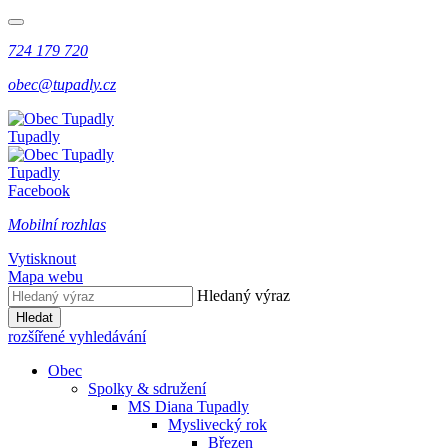
724 179 720
obec@tupadly.cz
Tupadly
Tupadly
Facebook
Mobilní rozhlas
Vytisknout
Mapa webu
Hledaný výraz
Hledat
rozšířené vyhledávání
Obec
Spolky & sdružení
MS Diana Tupadly
Myslivecký rok
Březen