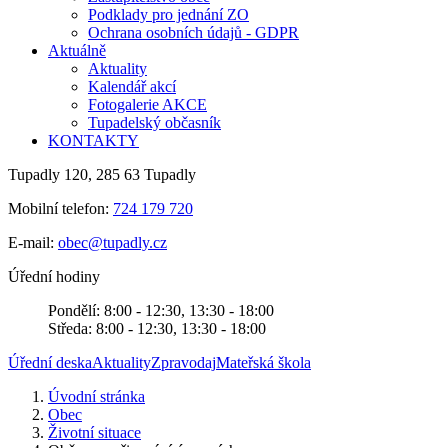
Podklady pro jednání ZO
Ochrana osobních údajů - GDPR
Aktuálně
Aktuality
Kalendář akcí
Fotogalerie AKCE
Tupadelský občasník
KONTAKTY
Tupadly 120, 285 63 Tupadly
Mobilní telefon:
724 179 720
E-mail:
obec@tupadly.cz
Úřední hodiny
Pondělí: 8:00 - 12:30, 13:30 - 18:00
Středa: 8:00 - 12:30, 13:30 - 18:00
Úřední deska
Aktuality
Zpravodaj
Mateřská škola
Úvodní stránka
Obec
Životní situace