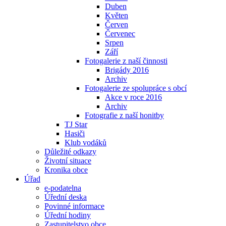
Duben
Květen
Červen
Červenec
Srpen
Září
Fotogalerie z naší činnosti
Brigády 2016
Archiv
Fotogalerie ze spolupráce s obcí
Akce v roce 2016
Archiv
Fotografie z naší honitby
TJ Star
Hasiči
Klub vodáků
Důležité odkazy
Životní situace
Kronika obce
Úřad
e-podatelna
Úřední deska
Povinné informace
Úřední hodiny
Zastupitelstvo obce