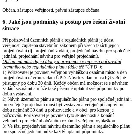
Občan, zástupce veřejnosti, právní zástupce občana.
6. Jaké jsou podmínky a postup pro řešení životní
situace
Při pořizování územních plánů a regulačních plánů je účast
veřejnosti zajištěna stavebním zákonem při všech fázích jejich
projednávání (tj. projednání zadání, projednání návrhu pro společné
jednání, projednání návrhu pro veřejné projednání).
Občan má následující úlohy a pravomoci v procesu pořizování
územního nebo regulačního plánu (dále též "ÚPD")
:
1) Pořizovatel je povinen veřejnou vyhláškou oznámit místo a den
projednávání návrhu zadání ÚPD. Návrh zadání musí být veřejně
přístupný po dobu 30 dnů. Každý občan má možnost se s návrhem
zadání seznámit a může také písemně uplatnit své připomínky po
dobu vystavení.
2) Návrh územního plánu a regulačního plánu pro společné jednání i
pro veřejné projednání musí být vystaven a veřejně přístupný po
dobu nejméně 30 dnů u pořizovatele a v obci, pro kterou je
pořizován. Pořizovatel je povinen tyto skutečnosti a konání
veřejného projednání občanům oznámit veřejnou vyhláškou.
3) Ve fázi projednávání návrhu územního plánu a regulačního plánu
pro společné jednání může každý uplatnit připomínky.