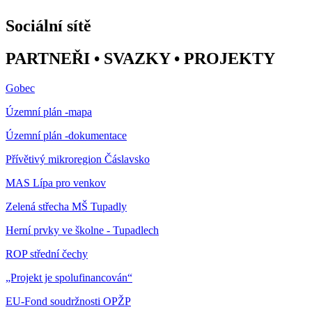
Sociální sítě
PARTNEŘI • SVAZKY • PROJEKTY
Gobec
Územní plán -mapa
Územní plán -dokumentace
Přívětivý mikroregion Čáslavsko
MAS Lípa pro venkov
Zelená střecha MŠ Tupadly
Herní prvky ve školne - Tupadlech
ROP střední čechy
„Projekt je spolufinancován“
EU-Fond soudržnosti OPŽP