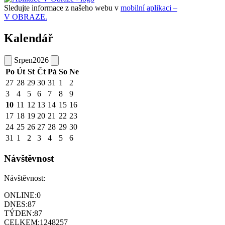
Sledujte informace z našeho webu v
mobilní aplikaci –
V OBRAZE.
Kalendář
Srpen
2026
Po
Út
St
Čt
Pá
So
Ne
27
28
29
30
31
1
2
3
4
5
6
7
8
9
10
11
12
13
14
15
16
17
18
19
20
21
22
23
24
25
26
27
28
29
30
31
1
2
3
4
5
6
Návštěvnost
Návštěvnost:
ONLINE:
0
DNES:
87
TÝDEN:
87
CELKEM:
1248257