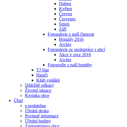
Duben
Květen
Červen
Červenec
Srpen
Září
Fotogalerie z naší činnosti
Brigády 2016
Archiv
Fotogalerie ze spolupráce s obcí
Akce v roce 2016
Archiv
Fotografie z naší honitby
TJ Star
Hasiči
Klub vodáků
Důležité odkazy
Životní situace
Kronika obce
Úřad
e-podatelna
Úřední deska
Povinné informace
Úřední hodiny
Zastupitelstvo obce