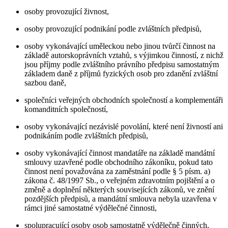
osoby provozující živnost,
osoby provozující podnikání podle zvláštních předpisů,
osoby vykonávající uměleckou nebo jinou tvůrčí činnost na
základě autorskoprávních vztahů, s výjimkou činností, z nichž
jsou příjmy podle zvláštního právního předpisu samostatným
základem daně z příjmů fyzických osob pro zdanění zvláštní
sazbou daně,
společníci veřejných obchodních společností a komplementáři
komanditních společností,
osoby vykonávající nezávislé povolání, které není živností ani
podnikáním podle zvláštních předpisů,
osoby vykonávající činnost mandatáře na základě mandátní
smlouvy uzavřené podle obchodního zákoníku, pokud tato
činnost není považována za zaměstnání podle § 5 písm. a)
zákona č. 48/1997 Sb., o veřejném zdravotním pojištění a o
změně a doplnění některých souvisejících zákonů, ve znění
pozdějších předpisů, a mandátní smlouva nebyla uzavřena v
rámci jiné samostatné výdělečné činnosti,
spolupracující osoby osob samostatně výdělečně činných,