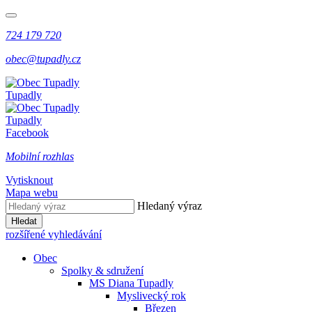
724 179 720
obec@tupadly.cz
Tupadly
Tupadly
Facebook
Mobilní rozhlas
Vytisknout
Mapa webu
Hledaný výraz
Hledat
rozšířené vyhledávání
Obec
Spolky & sdružení
MS Diana Tupadly
Myslivecký rok
Březen