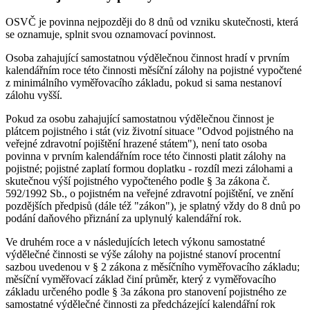
OSVČ je povinna nejpozději do 8 dnů od vzniku skutečnosti, která
se oznamuje, splnit svou oznamovací povinnost.
Osoba zahajující samostatnou výdělečnou činnost hradí v prvním
kalendářním roce této činnosti měsíční zálohy na pojistné vypočtené
z minimálního vyměřovacího základu, pokud si sama nestanoví
zálohu vyšší.
Pokud za osobu zahajující samostatnou výdělečnou činnost je
plátcem pojistného i stát (viz životní situace "Odvod pojistného na
veřejné zdravotní pojištění hrazené státem"), není tato osoba
povinna v prvním kalendářním roce této činnosti platit zálohy na
pojistné; pojistné zaplatí formou doplatku - rozdíl mezi zálohami a
skutečnou výší pojistného vypočteného podle § 3a zákona č.
592/1992 Sb., o pojistném na veřejné zdravotní pojištění, ve znění
pozdějších předpisů (dále též "zákon"), je splatný vždy do 8 dnů po
podání daňového přiznání za uplynulý kalendářní rok.
Ve druhém roce a v následujících letech výkonu samostatné
výdělečné činnosti se výše zálohy na pojistné stanoví procentní
sazbou uvedenou v § 2 zákona z měsíčního vyměřovacího základu;
měsíční vyměřovací základ činí průměr, který z vyměřovacího
základu určeného podle § 3a zákona pro stanovení pojistného ze
samostatné výdělečné činnosti za předcházející kalendářní rok