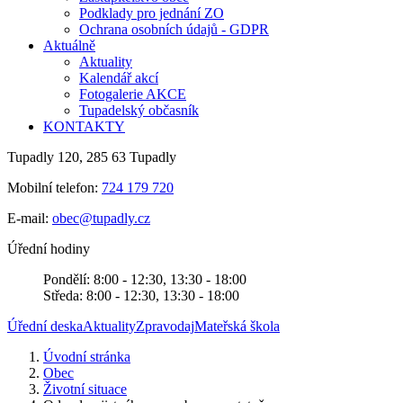
Podklady pro jednání ZO
Ochrana osobních údajů - GDPR
Aktuálně
Aktuality
Kalendář akcí
Fotogalerie AKCE
Tupadelský občasník
KONTAKTY
Tupadly 120, 285 63 Tupadly
Mobilní telefon:
724 179 720
E-mail:
obec@tupadly.cz
Úřední hodiny
Pondělí: 8:00 - 12:30, 13:30 - 18:00
Středa: 8:00 - 12:30, 13:30 - 18:00
Úřední deska
Aktuality
Zpravodaj
Mateřská škola
Úvodní stránka
Obec
Životní situace