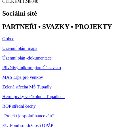
CELKEM:
1248040
Sociální sítě
PARTNEŘI • SVAZKY • PROJEKTY
Gobec
Územní plán -mapa
Územní plán -dokumentace
Přívětivý mikroregion Čáslavsko
MAS Lípa pro venkov
Zelená střecha MŠ Tupadly
Herní prvky ve školne - Tupadlech
ROP střední čechy
„Projekt je spolufinancován“
EU-Fond soudržnosti OPŽP