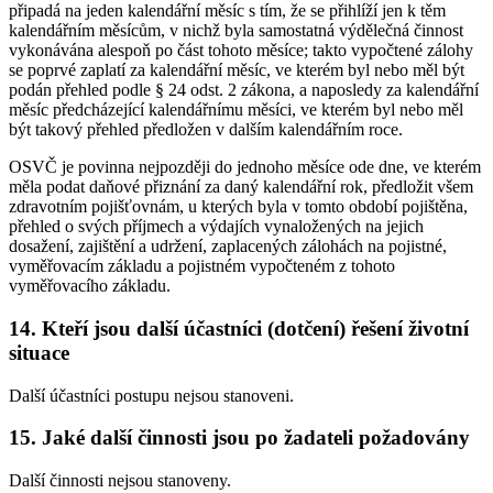
připadá na jeden kalendářní měsíc s tím, že se přihlíží jen k těm
kalendářním měsícům, v nichž byla samostatná výdělečná činnost
vykonávána alespoň po část tohoto měsíce; takto vypočtené zálohy
se poprvé zaplatí za kalendářní měsíc, ve kterém byl nebo měl být
podán přehled podle § 24 odst. 2 zákona, a naposledy za kalendářní
měsíc předcházející kalendářnímu měsíci, ve kterém byl nebo měl
být takový přehled předložen v dalším kalendářním roce.
OSVČ je povinna nejpozději do jednoho měsíce ode dne, ve kterém
měla podat daňové přiznání za daný kalendářní rok, předložit všem
zdravotním pojišťovnám, u kterých byla v tomto období pojištěna,
přehled o svých příjmech a výdajích vynaložených na jejich
dosažení, zajištění a udržení, zaplacených zálohách na pojistné,
vyměřovacím základu a pojistném vypočteném z tohoto
vyměřovacího základu.
14. Kteří jsou další účastníci (dotčení) řešení životní
situace
Další účastníci postupu nejsou stanoveni.
15. Jaké další činnosti jsou po žadateli požadovány
Další činnosti nejsou stanoveny.