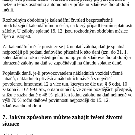
nelze u téhož osobního automobilu v průběhu zdaňovacího období
měnit.
Rozhodným obdobím je kalendářní čtvrtletí bezprostředně
předcházející kalendářnímu měsíci, na který připadl termín splatnosti
zálohy. U zálohy splatné 15. 12. jsou rozhodným obdobím měsíce
říjen a listopad.
Za kalendářní měsíc prosinec se již neplatí záloha, daň je splatná
nejpozději při podání daňového přiznání k této dani (tzn. do 31. 1.
kalendářního roku následujícího po uplynutí zdaňovacího období) a
uhrazené zálohy na daň se započítávají na úhradu splatné daně.
Poplatník daně, je-li provozovatelem nákladních vozidel včetně
tahačů, nákladních přívěsů a nákladních návěsů s největší
povolenou hmotností 12 a více tun, kterým se dle ust. § 6 odst. 10
zákona č. 16/1993 Sb., o dani silniční, ve znění pozdějších předpisů,
snižuje sazba daně o 48 %, platí jen jednu zálohu na daň nejméně ve
výši 70 % roční daňové povinnosti nejpozději do 15. 12.
zdaňovacího období.
7. Jakým způsobem můžete zahájit řešení životní
situace