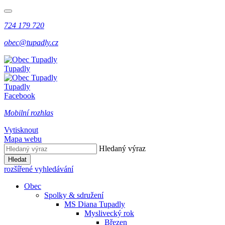
724 179 720
obec@tupadly.cz
Tupadly
Tupadly
Facebook
Mobilní rozhlas
Vytisknout
Mapa webu
Hledaný výraz
Hledat
rozšířené vyhledávání
Obec
Spolky & sdružení
MS Diana Tupadly
Myslivecký rok
Březen