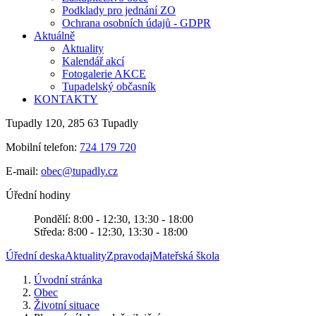
Podklady pro jednání ZO
Ochrana osobních údajů - GDPR
Aktuálně
Aktuality
Kalendář akcí
Fotogalerie AKCE
Tupadelský občasník
KONTAKTY
Tupadly 120, 285 63 Tupadly
Mobilní telefon:
724 179 720
E-mail:
obec@tupadly.cz
Úřední hodiny
Pondělí: 8:00 - 12:30, 13:30 - 18:00
Středa: 8:00 - 12:30, 13:30 - 18:00
Úřední deska
Aktuality
Zpravodaj
Mateřská škola
Úvodní stránka
Obec
Životní situace