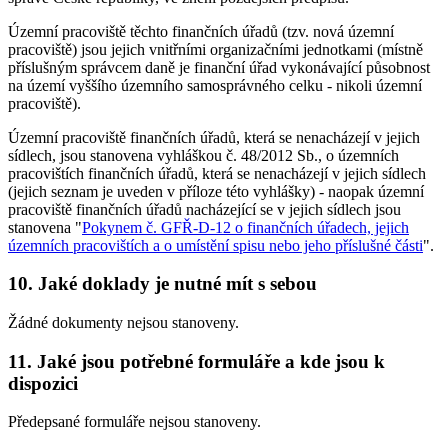
Územní pracoviště těchto finančních úřadů (tzv. nová územní
pracoviště) jsou jejich vnitřními organizačními jednotkami (místně
příslušným správcem daně je finanční úřad vykonávající působnost
na území vyššího územního samosprávného celku - nikoli územní
pracoviště).
Územní pracoviště finančních úřadů, která se nenacházejí v jejich
sídlech, jsou stanovena vyhláškou č. 48/2012 Sb., o územních
pracovištích finančních úřadů, která se nenacházejí v jejich sídlech
(jejich seznam je uveden v příloze této vyhlášky) - naopak územní
pracoviště finančních úřadů nacházející se v jejich sídlech jsou
stanovena "
Pokynem č. GFŘ-D-12 o finančních úřadech, jejich
územních pracovištích a o umístění spisu nebo jeho příslušné části
".
10. Jaké doklady je nutné mít s sebou
Žádné dokumenty nejsou stanoveny.
11. Jaké jsou potřebné formuláře a kde jsou k
dispozici
Předepsané formuláře nejsou stanoveny.