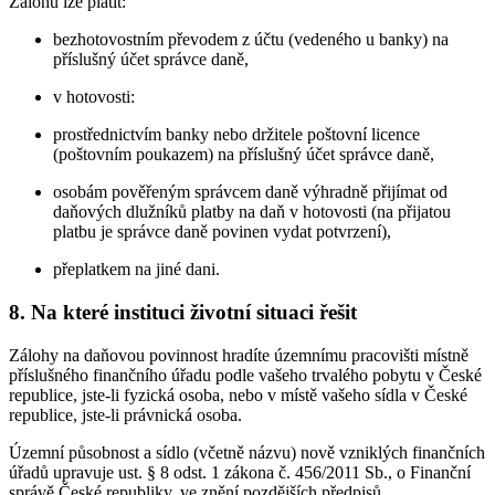
Zálohu lze platit:
bezhotovostním převodem z účtu (vedeného u banky) na
příslušný účet správce daně,
v hotovosti:
prostřednictvím banky nebo držitele poštovní licence
(poštovním poukazem) na příslušný účet správce daně,
osobám pověřeným správcem daně výhradně přijímat od
daňových dlužníků platby na daň v hotovosti (na přijatou
platbu je správce daně povinen vydat potvrzení),
přeplatkem na jiné dani.
8. Na které instituci životní situaci řešit
Zálohy na daňovou povinnost hradíte územnímu pracovišti místně
příslušného finančního úřadu podle vašeho trvalého pobytu v České
republice, jste-li fyzická osoba, nebo v místě vašeho sídla v České
republice, jste-li právnická osoba.
Územní působnost a sídlo (včetně názvu) nově vzniklých finančních
úřadů upravuje ust. § 8 odst. 1 zákona č. 456/2011 Sb., o Finanční
správě České republiky, ve znění pozdějších předpisů.