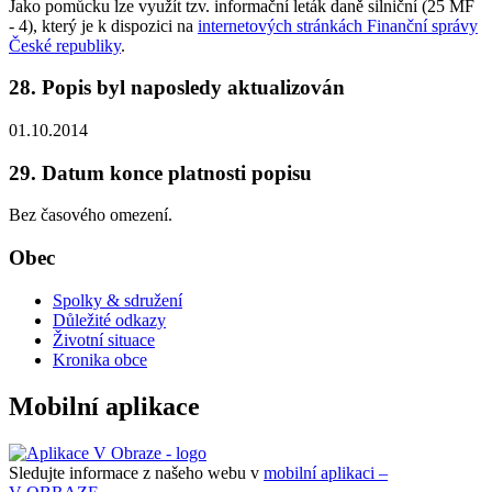
Jako pomůcku lze využít tzv. informační leták daně silniční (25 MF
- 4), který je k dispozici na
internetových stránkách Finanční správy
České republiky
.
28. Popis byl naposledy aktualizován
01.10.2014
29. Datum konce platnosti popisu
Bez časového omezení.
Obec
Spolky & sdružení
Důležité odkazy
Životní situace
Kronika obce
Mobilní aplikace
Sledujte informace z našeho webu v
mobilní aplikaci –