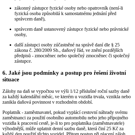
zákonný zástupce fyzické osoby nebo opatrovník (není-li
fyzická osoba způsobilá k samostatnému jednání před
správcem daně),
správcem daně ustanovený zástupce fyzické nebo právnické
osoby,
další zástupci osoby zúčastněné na správě daní dle § 25
zákona č. 280/2009 Sb., daňový řád, ve znění pozdějších
předpisů - zmocněnec nebo společný zmocněnec či společný
zástupce.
6. Jaké jsou podmínky a postup pro řešení životní
situace
Zálohy na daň se vypočtou ve výši 1/12 příslušné roční sazby daně
za každý kalendářní měsíc, ve kterém u vozidla trvala, vznikla nebo
zanikla daňová povinnost v rozhodném období.
Poplatník - zaměstnavatel, pokud vyplácí cestovní náhrady svému
zaměstnanci za použití osobního automobilu nebo jeho přípojného
vozidla k pracovní cestě, je-li to pro poplatníka (zaměstnavatele)
výhodnější, může uplatnit denní sazbu daně, která činí 25 Kč za
každý den použití těchto vozidel. Přitom postup při placení záloh