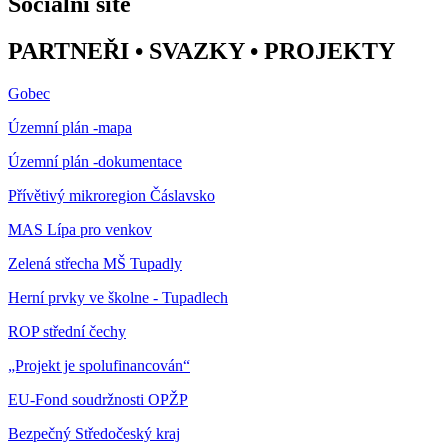
Sociální sítě
PARTNEŘI • SVAZKY • PROJEKTY
Gobec
Územní plán -mapa
Územní plán -dokumentace
Přívětivý mikroregion Čáslavsko
MAS Lípa pro venkov
Zelená střecha MŠ Tupadly
Herní prvky ve školne - Tupadlech
ROP střední čechy
„Projekt je spolufinancován“
EU-Fond soudržnosti OPŽP
Bezpečný Středočeský kraj