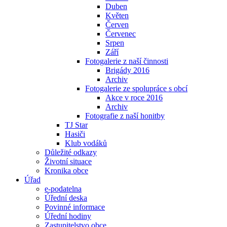
Duben
Květen
Červen
Červenec
Srpen
Září
Fotogalerie z naší činnosti
Brigády 2016
Archiv
Fotogalerie ze spolupráce s obcí
Akce v roce 2016
Archiv
Fotografie z naší honitby
TJ Star
Hasiči
Klub vodáků
Důležité odkazy
Životní situace
Kronika obce
Úřad
e-podatelna
Úřední deska
Povinné informace
Úřední hodiny
Zastupitelstvo obce