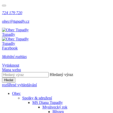
724 179 720
obec@tupadly.cz
Tupadly
Tupadly
Facebook
Mobilní rozhlas
Vytisknout
Mapa webu
Hledaný výraz
Hledat
rozšířené vyhledávání
Obec
Spolky & sdružení
MS Diana Tupadly
Myslivecký rok
Březen