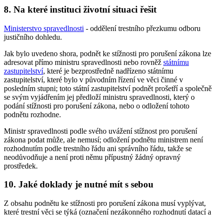
8. Na které instituci životní situaci řešit
Ministerstvo spravedlnosti
- oddělení trestního přezkumu odboru
justičního dohledu.
Jak bylo uvedeno shora, podnět ke stížnosti pro porušení zákona lze
adresovat přímo ministru spravedlnosti nebo rovněž
státnímu
zastupitelství
, které je bezprostředně nadřízeno státnímu
zastupitelství, které bylo v původním řízení ve věci činné v
posledním stupni; toto státní zastupitelství podnět prošetří a společně
se svým vyjádřením jej předloží ministru spravedlnosti, který o
podání stížnosti pro porušení zákona, nebo o odložení tohoto
podnětu rozhodne.
Ministr spravedlnosti podle svého uvážení stížnost pro porušení
zákona podat může, ale nemusí; odložení podnětu ministrem není
rozhodnutím podle trestního řádu ani správního řádu, takže se
neodůvodňuje a není proti němu přípustný žádný opravný
prostředek.
10. Jaké doklady je nutné mít s sebou
Z obsahu podnětu ke stížnosti pro porušení zákona musí vyplývat,
které trestní věci se týká (označení nezákonného rozhodnutí datací a