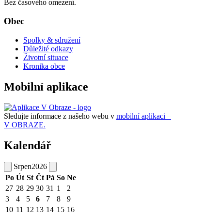
Bez časového omezení.
Obec
Spolky & sdružení
Důležité odkazy
Životní situace
Kronika obce
Mobilní aplikace
Sledujte informace z našeho webu v
mobilní aplikaci –
V OBRAZE.
Kalendář
Srpen
2026
Po
Út
St
Čt
Pá
So
Ne
27
28
29
30
31
1
2
3
4
5
6
7
8
9
10
11
12
13
14
15
16