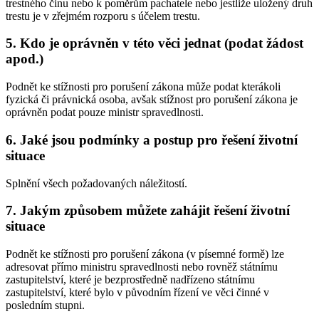
trestného činu nebo k poměrům pachatele nebo jestliže uložený druh
trestu je v zřejmém rozporu s účelem trestu.
5. Kdo je oprávněn v této věci jednat (podat žádost
apod.)
Podnět ke stížnosti pro porušení zákona může podat kterákoli
fyzická či právnická osoba, avšak stížnost pro porušení zákona je
oprávněn podat pouze ministr spravedlnosti.
6. Jaké jsou podmínky a postup pro řešení životní
situace
Splnění všech požadovaných náležitostí.
7. Jakým způsobem můžete zahájit řešení životní
situace
Podnět ke stížnosti pro porušení zákona (v písemné formě) lze
adresovat přímo ministru spravedlnosti nebo rovněž státnímu
zastupitelství, které je bezprostředně nadřízeno státnímu
zastupitelství, které bylo v původním řízení ve věci činné v
posledním stupni.