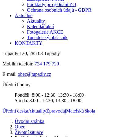
Podklady pro jednání ZO
Ochrana osobních údajů - GDPR
Aktuálně
Aktuality
Kalendář akcí
Fotogalerie AKCE
Tupadelský občasník
KONTAKTY
Tupadly 120, 285 63 Tupadly
Mobilní telefon:
724 179 720
E-mail:
obec@tupadly.cz
Úřední hodiny
Pondělí: 8:00 - 12:30, 13:30 - 18:00
Středa: 8:00 - 12:30, 13:30 - 18:00
Úřední deska
Aktuality
Zpravodaj
Mateřská škola
Úvodní stránka
Obec
Životní situace