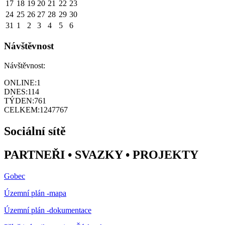
17
18
19
20
21
22
23
24
25
26
27
28
29
30
31
1
2
3
4
5
6
Návštěvnost
Návštěvnost:
ONLINE:
1
DNES:
114
TÝDEN:
761
CELKEM:
1247767
Sociální sítě
PARTNEŘI • SVAZKY • PROJEKTY
Gobec
Územní plán -mapa
Územní plán -dokumentace