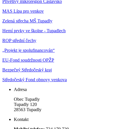
Přívětivý mikroregion Čáslavsko
MAS Lípa pro venkov
Zelená střecha MŠ Tupadly
Herní prvky ve školne - Tupadlech
ROP střední čechy
„Projekt je spolufinancován“
EU-Fond soudržnosti OPŽP
Bezpečný Středočeský kraj
Středočeský Fond obnovy venkova
Adresa
Obec Tupadly
Tupadly 120
28563 Tupadly
Kontakt