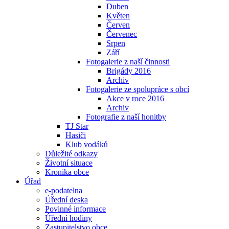
Duben
Květen
Červen
Červenec
Srpen
Září
Fotogalerie z naší činnosti
Brigády 2016
Archiv
Fotogalerie ze spolupráce s obcí
Akce v roce 2016
Archiv
Fotografie z naší honitby
TJ Star
Hasiči
Klub vodáků
Důležité odkazy
Životní situace
Kronika obce
Úřad
e-podatelna
Úřední deska
Povinné informace
Úřední hodiny
Zastupitelstvo obce