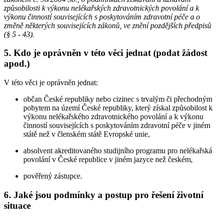
způsobilosti k výkonu nelékařských zdravotnických povolání a k
výkonu činností souvisejících s poskytováním zdravotní péče a o
změně některých souvisejících zákonů, ve znění pozdějších předpisů
(§ 5 - 43).
5. Kdo je oprávněn v této věci jednat (podat žádost
apod.)
V této věci je oprávněn jednat:
občan České republiky nebo cizinec s trvalým či přechodným
pobytem na území České republiky, který získal způsobilost k
výkonu nelékařského zdravotnického povolání a k výkonu
činností souvisejících s poskytováním zdravotní péče v jiném
státě než v členském státě Evropské unie,
absolvent akreditovaného studijního programu pro nelékařská
povolání v České republice v jiném jazyce než českém,
pověřený zástupce.
6. Jaké jsou podmínky a postup pro řešení životní
situace