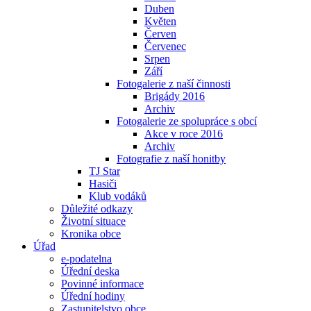
Duben
Květen
Červen
Červenec
Srpen
Září
Fotogalerie z naší činnosti
Brigády 2016
Archiv
Fotogalerie ze spolupráce s obcí
Akce v roce 2016
Archiv
Fotografie z naší honitby
TJ Star
Hasiči
Klub vodáků
Důležité odkazy
Životní situace
Kronika obce
Úřad
e-podatelna
Úřední deska
Povinné informace
Úřední hodiny
Zastupitelstvo obce