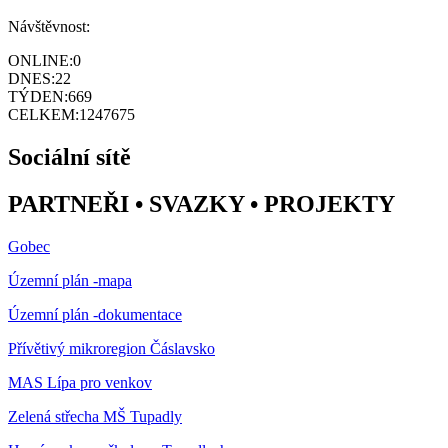
Návštěvnost:
ONLINE:
0
DNES:
22
TÝDEN:
669
CELKEM:
1247675
Sociální sítě
PARTNEŘI • SVAZKY • PROJEKTY
Gobec
Územní plán -mapa
Územní plán -dokumentace
Přívětivý mikroregion Čáslavsko
MAS Lípa pro venkov
Zelená střecha MŠ Tupadly