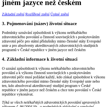
jiném jazyce než českém
Základní znění
Rozšířené znění
Úplné znění
3. Pojmenování (název) životní situace
Podmínky uznávání způsobilosti k výkonu nelékařského
zdravotnického povolání a činností souvisejících s poskytováním
zdravotní péče pro státní příslušníky mimo členské státy Evropské
unie a pro absolventy akreditovaných zdravotnických studijních
programů v České republice v jiném jazyce než českém
4. Základní informace k životní situaci
O uznání způsobilosti k výkonu nelékařského zdravotnického
povolání a k výkonu činností souvisejících s poskytováním
zdravotní péče musí požádat každý, kdo získal způsobilost k výkonu
zdravotnického povolání mimo členské státy Evropské unie nebo
ten, kdo absolvoval akreditovaný studijní program v České
republice v jiném jazyce než českém a chce toto povolání v České
republice vykonávat.
Týká se všech nelékařských zdravotnických povolání upravených
zákonem č. 96/2004 Sb., o podmínkách získávání a uznávání