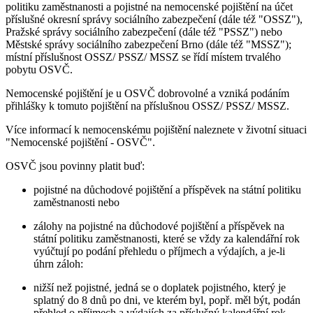
politiku zaměstnanosti a pojistné na nemocenské pojištění na účet
příslušné okresní správy sociálního zabezpečení (dále též "OSSZ"),
Pražské správy sociálního zabezpečení (dále též "PSSZ") nebo
Městské správy sociálního zabezpečení Brno (dále též "MSSZ");
místní příslušnost OSSZ/ PSSZ/ MSSZ se řídí místem trvalého
pobytu OSVČ.
Nemocenské pojištění je u OSVČ dobrovolné a vzniká podáním
přihlášky k tomuto pojištění na příslušnou OSSZ/ PSSZ/ MSSZ.
Více informací k nemocenskému pojištění naleznete v životní situaci
"Nemocenské pojištění - OSVČ".
OSVČ jsou povinny platit buď:
pojistné na důchodové pojištění a příspěvek na státní politiku
zaměstnanosti nebo
zálohy na pojistné na důchodové pojištění a příspěvek na
státní politiku zaměstnanosti, které se vždy za kalendářní rok
vyúčtují po podání přehledu o příjmech a výdajích, a je-li
úhrn záloh:
nižší než pojistné, jedná se o doplatek pojistného, který je
splatný do 8 dnů po dni, ve kterém byl, popř. měl být, podán
přehled o příjmech a výdajích za příslušný kalendářní rok,