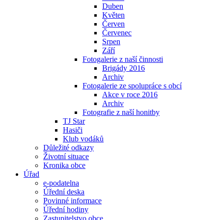
Duben
Květen
Červen
Červenec
Srpen
Září
Fotogalerie z naší činnosti
Brigády 2016
Archiv
Fotogalerie ze spolupráce s obcí
Akce v roce 2016
Archiv
Fotografie z naší honitby
TJ Star
Hasiči
Klub vodáků
Důležité odkazy
Životní situace
Kronika obce
Úřad
e-podatelna
Úřední deska
Povinné informace
Úřední hodiny
Zastupitelstvo obce