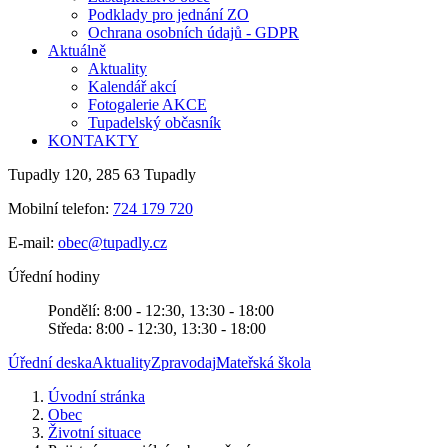
Podklady pro jednání ZO
Ochrana osobních údajů - GDPR
Aktuálně
Aktuality
Kalendář akcí
Fotogalerie AKCE
Tupadelský občasník
KONTAKTY
Tupadly 120, 285 63 Tupadly
Mobilní telefon:
724 179 720
E-mail:
obec@tupadly.cz
Úřední hodiny
Pondělí: 8:00 - 12:30, 13:30 - 18:00
Středa: 8:00 - 12:30, 13:30 - 18:00
Úřední deska
Aktuality
Zpravodaj
Mateřská škola
Úvodní stránka
Obec
Životní situace