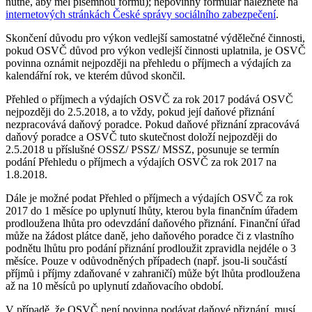
nutné, aby měl písemnou formu); nepovinný formulář naleznete na
internetových stránkách České správy sociálního zabezpečení
.
Skončení důvodu pro výkon vedlejší samostatné výdělečné činnosti,
pokud OSVČ důvod pro výkon vedlejší činnosti uplatnila, je OSVČ
povinna oznámit nejpozději na přehledu o příjmech a výdajích za
kalendářní rok, ve kterém důvod skončil.
Přehled o příjmech a výdajích OSVČ za rok 2017 podává OSVČ
nejpozději do 2.5.2018, a to vždy, pokud její daňové přiznání
nezpracovává daňový poradce. Pokud daňové přiznání zpracovává
daňový poradce a OSVČ tuto skutečnost doloží nejpozději do
2.5.2018 u příslušné OSSZ/ PSSZ/ MSSZ, posunuje se termín
podání Přehledu o příjmech a výdajích OSVČ za rok 2017 na
1.8.2018.
Dále je možné podat Přehled o příjmech a výdajích OSVČ za rok
2017 do 1 měsíce po uplynutí lhůty, kterou byla finančním úřadem
prodloužena lhůta pro odevzdání daňového přiznání. Finanční úřad
může na žádost plátce daně, jeho daňového poradce či z vlastního
podnětu lhůtu pro podání přiznání prodloužit zpravidla nejdéle o 3
měsíce. Pouze v odůvodněných případech (např. jsou-li součástí
příjmů i příjmy zdaňované v zahraničí) může být lhůta prodloužena
až na 10 měsíců po uplynutí zdaňovacího období.
V případě, že OSVČ není povinna podávat daňové přiznání, musí