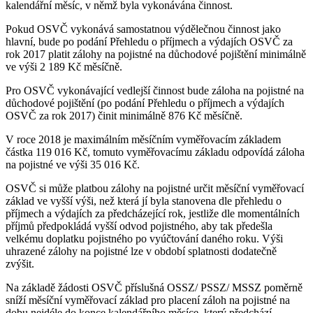
kalendářní měsíc, v němž byla vykonávána činnost.
Pokud OSVČ vykonává samostatnou výdělečnou činnost jako
hlavní, bude po podání Přehledu o příjmech a výdajích OSVČ za
rok 2017 platit zálohy na pojistné na důchodové pojištění minimálně
ve výši 2 189 Kč měsíčně.
Pro OSVČ vykonávající vedlejší činnost bude záloha na pojistné na
důchodové pojištění (po podání Přehledu o příjmech a výdajích
OSVČ za rok 2017) činit minimálně 876 Kč měsíčně.
V roce 2018 je maximálním měsíčním vyměřovacím základem
částka 119 016 Kč, tomuto vyměřovacímu základu odpovídá záloha
na pojistné ve výši 35 016 Kč.
OSVČ si může platbou zálohy na pojistné určit měsíční vyměřovací
základ ve vyšší výši, než která jí byla stanovena dle přehledu o
příjmech a výdajích za předcházející rok, jestliže dle momentálních
příjmů předpokládá vyšší odvod pojistného, aby tak předešla
velkému doplatku pojistného po vyúčtování daného roku. Výši
uhrazené zálohy na pojistné lze v období splatnosti dodatečně
zvýšit.
Na základě žádosti OSVČ příslušná OSSZ/ PSSZ/ MSSZ poměrně
sníží měsíční vyměřovací základ pro placení záloh na pojistné na
dobu nejdéle do konce kalendářního měsíce, který předchází