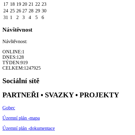
17
18
19
20
21
22
23
24
25
26
27
28
29
30
31
1
2
3
4
5
6
Návštěvnost
Návštěvnost:
ONLINE:
1
DNES:
128
TÝDEN:
919
CELKEM:
1247925
Sociální sítě
PARTNEŘI • SVAZKY • PROJEKTY
Gobec
Územní plán -mapa
Územní plán -dokumentace