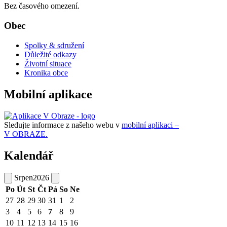
Bez časového omezení.
Obec
Spolky & sdružení
Důležité odkazy
Životní situace
Kronika obce
Mobilní aplikace
Sledujte informace z našeho webu v
mobilní aplikaci –
V OBRAZE.
Kalendář
Srpen
2026
Po
Út
St
Čt
Pá
So
Ne
27
28
29
30
31
1
2
3
4
5
6
7
8
9
10
11
12
13
14
15
16