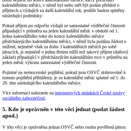
kalendářnímu měsíci, v němž byl nebo měl být podán přehled o
příjmech a výdajích za další kalendářní rok, jestliže budou splněny
následující podmínky:
Pokud příjem po odpočtu výdajů ze samostatné výdělečné činnosti
připadající v průměru na jeden kalendářní měsíc v období od 1.
ledna kalendářního roku do konce kalendářního měsíce
předcházejícího kalendářnímu měsíci, v němž byla podána žádost o
snížení, nejméně však za dobu 3 kalendářních měsíců po sobě
jdoucích, je nejméně o jednu třetinu nižší než takový příjem (daňový
základ) připadající v předcházejícím kalendářním roce v průměru na
jeden měsíc výkonu samostatné výdělečné činnosti.
Pojistné na nemocenské pojištění, pokud jsou OSVČ dobrovolně k
tomuto pojištění přihlášeny, je za kalendářní měsíc splatné od 1. do
20. dne následujícího kalendářního měsíce.
Více informací naleznete na
internetových stránkách České správy
sociálního zabezpečení
.
5. Kdo je oprávněn v této věci jednat (podat žádost
apod.)
V této věci je oprávněna jednat OSVČ nebo osoba pověřená plnou