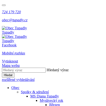
724 179 720
obec@tupadly.cz
Tupadly
Tupadly
Facebook
Mobilní rozhlas
Vytisknout
Mapa webu
Hledaný výraz
Hledat
rozšířené vyhledávání
Obec
Spolky & sdružení
MS Diana Tupadly
Myslivecký rok
Březen