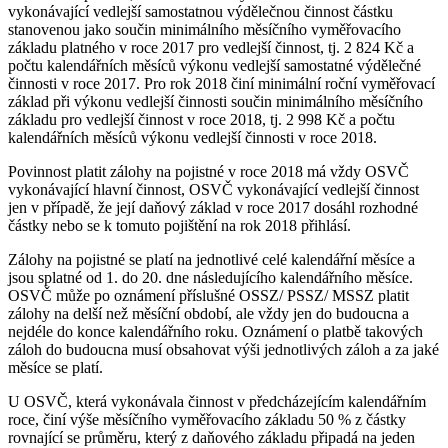
vykonávající vedlejší samostatnou výdělečnou činnost částku
stanovenou jako součin minimálního měsíčního vyměřovacího
základu platného v roce 2017 pro vedlejší činnost, tj. 2 824 Kč a
počtu kalendářních měsíců výkonu vedlejší samostatné výdělečné
činnosti v roce 2017. Pro rok 2018 činí minimální roční vyměřovací
základ při výkonu vedlejší činnosti součin minimálního měsíčního
základu pro vedlejší činnost v roce 2018, tj. 2 998 Kč a počtu
kalendářních měsíců výkonu vedlejší činnosti v roce 2018.
Povinnost platit zálohy na pojistné v roce 2018 má vždy OSVČ
vykonávající hlavní činnost, OSVČ vykonávající vedlejší činnost
jen v případě, že její daňový základ v roce 2017 dosáhl rozhodné
částky nebo se k tomuto pojištění na rok 2018 přihlásí.
Zálohy na pojistné se platí na jednotlivé celé kalendářní měsíce a
jsou splatné od 1. do 20. dne následujícího kalendářního měsíce.
OSVČ může po oznámení příslušné OSSZ/ PSSZ/ MSSZ platit
zálohy na delší než měsíční období, ale vždy jen do budoucna a
nejdéle do konce kalendářního roku. Oznámení o platbě takových
záloh do budoucna musí obsahovat výši jednotlivých záloh a za jaké
měsíce se platí.
U OSVČ, která vykonávala činnost v předcházejícím kalendářním
roce, činí výše měsíčního vyměřovacího základu 50 % z částky
rovnající se průměru, který z daňového základu připadá na jeden