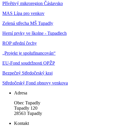
Přívětivý mikroregion Čáslavsko
MAS Lípa pro venkov
Zelená střecha MŠ Tupadly
Herní prvky ve školne - Tupadlech
ROP střední čechy
„Projekt je spolufinancován“
EU-Fond soudržnosti OPŽP
Bezpečný Středočeský kraj
Středočeský Fond obnovy venkova
Adresa
Obec Tupadly
Tupadly 120
28563 Tupadly
Kontakt