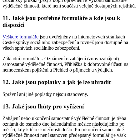
Občanský průkaz (pas) a kopii oprávnění k výkonu samostatné
výdělečné činnosti, které není součástí veřejně dostupných rejstříků.
11. Jaké jsou potřebné formuláře a kde jsou k
dispozici
Veškeré formuláře
jsou uveřejněny na internetových stránkách
České správy sociálního zabezpečení a rovněž jsou dostupné na
všech správách sociálního zabezpečení.
Základní formuláře - Oznámení o zahájení (znovuzahájení)
samostatné výdělečné činnosti, Přihláška k dobrovolné účasti na
nemocenském pojištění a Přehled o příjmech a výdajích.
12. Jaké jsou poplatky a jak je lze uhradit
Správní ani jiné poplatky nejsou stanoveny.
13. Jaké jsou lhůty pro vyřízení
Zahájení nebo ukončení samostatné výdělečné činnosti je třeba
oznámit do osmého dne kalendářního měsíce následujícího po
měsíci, kdy k této skutečnosti došlo. Pro ukončení samostatné
výdělečné činnosti není stanoven předepsaný formulář (je však