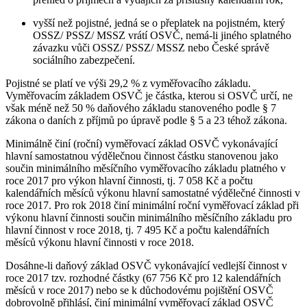
vyšší než pojistné, jedná se o přeplatek na pojistném, který
OSSZ/ PSSZ/ MSSZ vrátí OSVČ, nemá-li jiného splatného
závazku vůči OSSZ/ PSSZ/ MSSZ nebo České správě
sociálního zabezpečení.
Pojistné se platí ve výši 29,2 % z vyměřovacího základu.
Vyměřovacím základem OSVČ je částka, kterou si OSVČ určí, ne
však méně než 50 % daňového základu stanoveného podle § 7
zákona o daních z příjmů po úpravě podle § 5 a 23 téhož zákona.
Minimálně činí (roční) vyměřovací základ OSVČ vykonávající
hlavní samostatnou výdělečnou činnost částku stanovenou jako
součin minimálního měsíčního vyměřovacího základu platného v
roce 2017 pro výkon hlavní činnosti, tj. 7 058 Kč a počtu
kalendářních měsíců výkonu hlavní samostatné výdělečné činnosti v
roce 2017. Pro rok 2018 činí minimální roční vyměřovací základ při
výkonu hlavní činnosti součin minimálního měsíčního základu pro
hlavní činnost v roce 2018, tj. 7 495 Kč a počtu kalendářních
měsíců výkonu hlavní činnosti v roce 2018.
Dosáhne-li daňový základ OSVČ vykonávající vedlejší činnost v
roce 2017 tzv. rozhodné částky (67 756 Kč pro 12 kalendářních
měsíců v roce 2017) nebo se k důchodovému pojištění OSVČ
dobrovolně přihlásí, činí minimální vyměřovací základ OSVČ