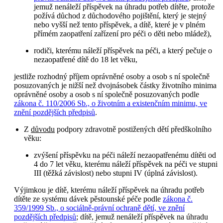
jemuž nenáleží příspěvek na úhradu potřeb dítěte, protože
požívá důchod z důchodového pojištění, který je stejný
nebo vyšší než tento příspěvek, a dítě, které je v plném
přímém zaopatření zařízení pro péči o děti nebo mládež),
rodiči, kterému náleží příspěvek na péči, a který pečuje o
nezaopatřené dítě do 18 let věku,
jestliže rozhodný příjem oprávněné osoby a osob s ní společně
posuzovaných je nižší než dvojnásobek částky životního minima
oprávněné osoby a osob s ní společně posuzovaných podle
zákona č. 110/2006 Sb., o životním a existenčním minimu, ve
znění pozdějších předpisů
.
Z
důvodu
podpory zdravotně postižených dětí předškolního
věku:
zvýšení příspěvku na péči náleží nezaopatřenému dítěti od
4 do 7 let věku, kterému náleží příspěvek na péči ve stupni
III (těžká závislost) nebo stupni IV (úplná závislost).
Výjimkou je dítě, kterému náleží příspěvek na úhradu potřeb
dítěte ze systému dávek pěstounské péče podle
zákona č.
359/1999 Sb., o sociálně-právní ochraně dětí, ve znění
pozdějších předpisů
; dítě, jemuž nenáleží příspěvek na úhradu