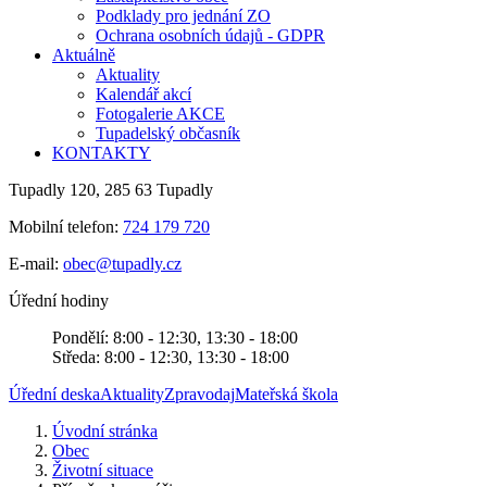
Podklady pro jednání ZO
Ochrana osobních údajů - GDPR
Aktuálně
Aktuality
Kalendář akcí
Fotogalerie AKCE
Tupadelský občasník
KONTAKTY
Tupadly 120, 285 63 Tupadly
Mobilní telefon:
724 179 720
E-mail:
obec@tupadly.cz
Úřední hodiny
Pondělí: 8:00 - 12:30, 13:30 - 18:00
Středa: 8:00 - 12:30, 13:30 - 18:00
Úřední deska
Aktuality
Zpravodaj
Mateřská škola
Úvodní stránka
Obec
Životní situace