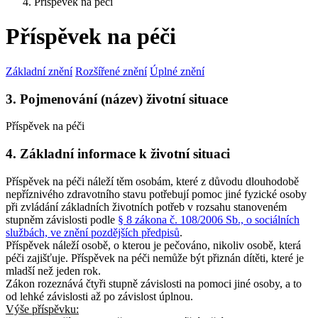
Příspěvek na péči
Příspěvek na péči
Základní znění
Rozšířené znění
Úplné znění
3. Pojmenování (název) životní situace
Příspěvek na péči
4. Základní informace k životní situaci
Příspěvek na péči náleží těm osobám, které z důvodu dlouhodobě
nepříznivého zdravotního stavu potřebují pomoc jiné fyzické osoby
při zvládání základních životních potřeb v rozsahu stanoveném
stupněm závislosti podle
§ 8 zákona č. 108/2006 Sb., o sociálních
službách, ve znění pozdějších předpisů
.
Příspěvek náleží osobě, o kterou je pečováno, nikoliv osobě, která
péči zajišťuje. Příspěvek na péči nemůže být přiznán dítěti, které je
mladší než jeden rok.
Zákon rozeznává čtyři stupně závislosti na pomoci jiné osoby, a to
od lehké závislosti až po závislost úplnou.
Výše příspěvku: