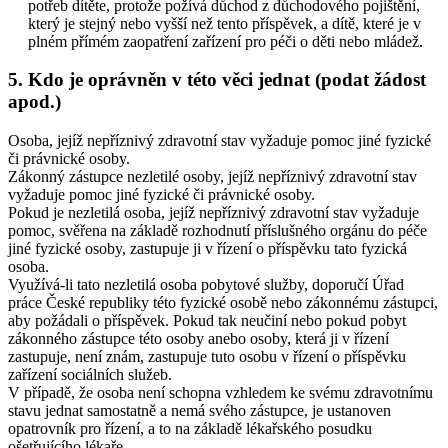
potřeb dítěte, protože požívá důchod z důchodového pojištění,
který je stejný nebo vyšší než tento příspěvek, a dítě, které je v
plném přímém zaopatření zařízení pro péči o děti nebo mládež.
5. Kdo je oprávněn v této věci jednat (podat žádost
apod.)
Osoba, jejíž nepříznivý zdravotní stav vyžaduje pomoc jiné fyzické
či právnické osoby.
Zákonný zástupce nezletilé osoby, jejíž nepříznivý zdravotní stav
vyžaduje pomoc jiné fyzické či právnické osoby.
Pokud je nezletilá osoba, jejíž nepříznivý zdravotní stav vyžaduje
pomoc, svěřena na základě rozhodnutí příslušného orgánu do péče
jiné fyzické osoby, zastupuje ji v řízení o příspěvku tato fyzická
osoba.
Využívá-li tato nezletilá osoba pobytové služby, doporučí Úřad
práce České republiky této fyzické osobě nebo zákonnému zástupci,
aby požádali o příspěvek. Pokud tak neučiní nebo pokud pobyt
zákonného zástupce této osoby anebo osoby, která ji v řízení
zastupuje, není znám, zastupuje tuto osobu v řízení o příspěvku
zařízení sociálních služeb.
V případě, že osoba není schopna vzhledem ke svému zdravotnímu
stavu jednat samostatně a nemá svého zástupce, je ustanoven
opatrovník pro řízení, a to na základě lékařského posudku
ošetřujícího lékaře.