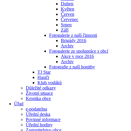
Duben
Květen
Červen
Červenec
Srpen
Září
Fotogalerie z naší činnosti
Brigády 2016
Archiv
Fotogalerie ze spolupráce s obcí
Akce v roce 2016
Archiv
Fotografie z naší honitby
TJ Star
Hasiči
Klub vodáků
Důležité odkazy
Životní situace
Kronika obce
Úřad
e-podatelna
Úřední deska
Povinné informace
Úřední hodiny
Zastupitelstvo obce