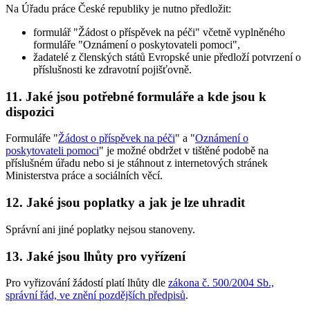
Na Úřadu práce České republiky je nutno předložit:
formulář "Žádost o příspěvek na péči" včetně vyplněného
formuláře "Oznámení o poskytovateli pomoci",
žadatelé z členských států Evropské unie předloží potvrzení o
příslušnosti ke zdravotní pojišťovně.
11. Jaké jsou potřebné formuláře a kde jsou k
dispozici
Formuláře "
Žádost o příspěvek na péči
" a "
Oznámení o
poskytovateli pomoci
" je možné obdržet v tištěné podobě na
příslušném úřadu nebo si je stáhnout z internetových stránek
Ministerstva práce a sociálních věcí.
12. Jaké jsou poplatky a jak je lze uhradit
Správní ani jiné poplatky nejsou stanoveny.
13. Jaké jsou lhůty pro vyřízení
Pro vyřizování žádostí platí lhůty dle
zákona č. 500/2004 Sb.,
správní řád, ve znění pozdějších předpisů
.