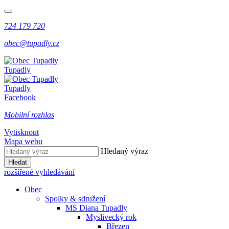
724 179 720
obec@tupadly.cz
Tupadly
Tupadly
Facebook
Mobilní rozhlas
Vytisknout
Mapa webu
Hledaný výraz
Hledat
rozšířené vyhledávání
Obec
Spolky & sdružení
MS Diana Tupadly
Myslivecký rok
Březen