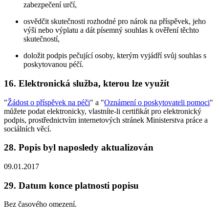
zabezpečení určí,
osvědčit skutečnosti rozhodné pro nárok na příspěvek, jeho
výši nebo výplatu a dát písemný souhlas k ověření těchto
skutečností,
doložit podpis pečující osoby, kterým vyjádří svůj souhlas s
poskytovanou péčí.
16. Elektronická služba, kterou lze využít
"
Žádost o příspěvek na péči
" a "
Oznámení o poskytovateli pomoci
"
můžete podat elektronicky, vlastníte-li certifikát pro elektronický
podpis, prostřednictvím internetových stránek Ministerstva práce a
sociálních věcí.
28. Popis byl naposledy aktualizován
09.01.2017
29. Datum konce platnosti popisu
Bez časového omezení.