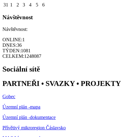
31
1
2
3
4
5
6
Návštěvnost
Návštěvnost:
ONLINE:
1
DNES:
36
TÝDEN:
1081
CELKEM:
1248087
Sociální sítě
PARTNEŘI • SVAZKY • PROJEKTY
Gobec
Územní plán -mapa
Územní plán -dokumentace
Přívětivý mikroregion Čáslavsko