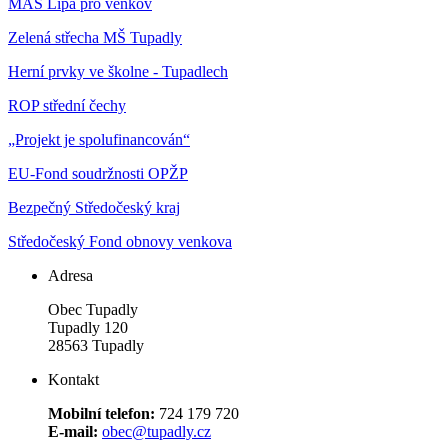
MAS Lípa pro venkov
Zelená střecha MŠ Tupadly
Herní prvky ve školne - Tupadlech
ROP střední čechy
„Projekt je spolufinancován“
EU-Fond soudržnosti OPŽP
Bezpečný Středočeský kraj
Středočeský Fond obnovy venkova
Adresa
Obec Tupadly
Tupadly 120
28563 Tupadly
Kontakt
Mobilní telefon:
724 179 720
E-mail:
obec@tupadly.cz