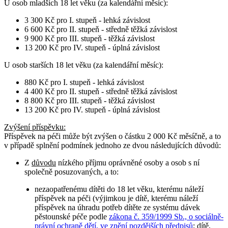
U osob
mladších 18 let věku
(za kalendářní měsíc):
3 300 Kč pro I. stupeň - lehká závislost
6 600 Kč pro II. stupeň - středně těžká závislost
9 900 Kč pro III. stupeň - těžká závislost
13 200 Kč pro IV. stupeň - úplná závislost
U osob
starších 18 let věku
(za kalendářní měsíc):
880 Kč pro I. stupeň - lehká závislost
4 400 Kč pro II. stupeň - středně těžká závislost
8 800 Kč pro III. stupeň - těžká závislost
13 200 Kč pro IV. stupeň - úplná závislost
Zvýšení příspěvku
:
Příspěvek na péči může být zvýšen o částku 2 000 Kč měsíčně, a to
v případě splnění podmínek jednoho ze dvou následujících důvodů:
Z
důvodu
nízkého příjmu oprávněné osoby a osob s ní
společně posuzovaných, a to:
nezaopatřenému dítěti do 18 let věku, kterému náleží
příspěvek na péči (výjimkou je dítě, kterému náleží
příspěvek na úhradu potřeb dítěte ze systému dávek
pěstounské péče podle
zákona č. 359/1999 Sb., o sociálně-
právní ochraně dětí, ve znění pozdějších předpisů
; dítě,