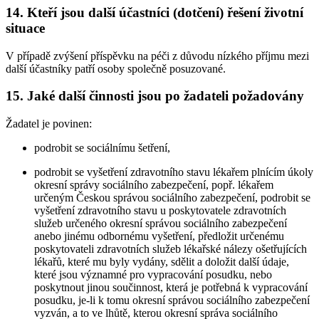
14. Kteří jsou další účastníci (dotčení) řešení životní
situace
V případě zvýšení příspěvku na péči z důvodu nízkého příjmu mezi
další účastníky patří osoby společně posuzované.
15. Jaké další činnosti jsou po žadateli požadovány
Žadatel je povinen:
podrobit se sociálnímu šetření,
podrobit se vyšetření zdravotního stavu lékařem plnícím úkoly
okresní správy sociálního zabezpečení, popř. lékařem
určeným Českou správou sociálního zabezpečení, podrobit se
vyšetření zdravotního stavu u poskytovatele zdravotních
služeb určeného okresní správou sociálního zabezpečení
anebo jinému odbornému vyšetření, předložit určenému
poskytovateli zdravotních služeb lékařské nálezy ošetřujících
lékařů, které mu byly vydány, sdělit a doložit další údaje,
které jsou významné pro vypracování posudku, nebo
poskytnout jinou součinnost, která je potřebná k vypracování
posudku, je-li k tomu okresní správou sociálního zabezpečení
vyzván, a to ve lhůtě, kterou okresní správa sociálního