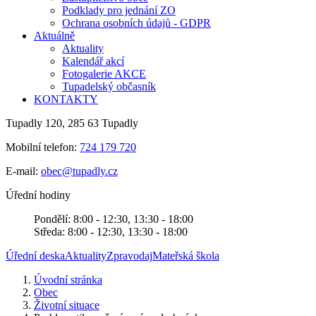
Podklady pro jednání ZO
Ochrana osobních údajů - GDPR
Aktuálně
Aktuality
Kalendář akcí
Fotogalerie AKCE
Tupadelský občasník
KONTAKTY
Tupadly 120, 285 63 Tupadly
Mobilní telefon:
724 179 720
E-mail:
obec@tupadly.cz
Úřední hodiny
Pondělí: 8:00 - 12:30, 13:30 - 18:00
Středa: 8:00 - 12:30, 13:30 - 18:00
Úřední deska
Aktuality
Zpravodaj
Mateřská škola
Úvodní stránka
Obec
Životní situace