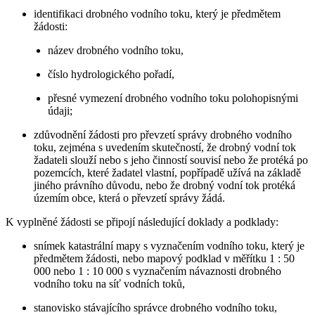
identifikaci drobného vodního toku, který je předmětem
žádosti:
název drobného vodního toku,
číslo hydrologického pořadí,
přesné vymezení drobného vodního toku polohopisnými
údaji;
zdůvodnění žádosti pro převzetí správy drobného vodního
toku, zejména s uvedením skutečností, že drobný vodní tok
žadateli slouží nebo s jeho činností souvisí nebo že protéká po
pozemcích, které žadatel vlastní, popřípadě užívá na základě
jiného právního důvodu, nebo že drobný vodní tok protéká
územím obce, která o převzetí správy žádá.
K vyplněné žádosti se připojí následující doklady a podklady:
snímek katastrální mapy s vyznačením vodního toku, který je
předmětem žádosti, nebo mapový podklad v měřítku 1 : 50
000 nebo 1 : 10 000 s vyznačením návaznosti drobného
vodního toku na síť vodních toků,
stanovisko stávajícího správce drobného vodního toku,