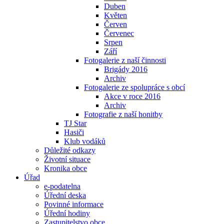
Duben
Květen
Červen
Červenec
Srpen
Září
Fotogalerie z naší činnosti
Brigády 2016
Archiv
Fotogalerie ze spolupráce s obcí
Akce v roce 2016
Archiv
Fotografie z naší honitby
TJ Star
Hasiči
Klub vodáků
Důležité odkazy
Životní situace
Kronika obce
Úřad
e-podatelna
Úřední deska
Povinné informace
Úřední hodiny
Zastupitelstvo obce