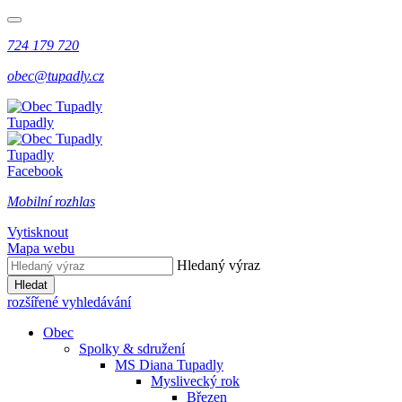
724 179 720
obec@tupadly.cz
Tupadly
Tupadly
Facebook
Mobilní rozhlas
Vytisknout
Mapa webu
Hledaný výraz
Hledat
rozšířené vyhledávání
Obec
Spolky & sdružení
MS Diana Tupadly
Myslivecký rok
Březen