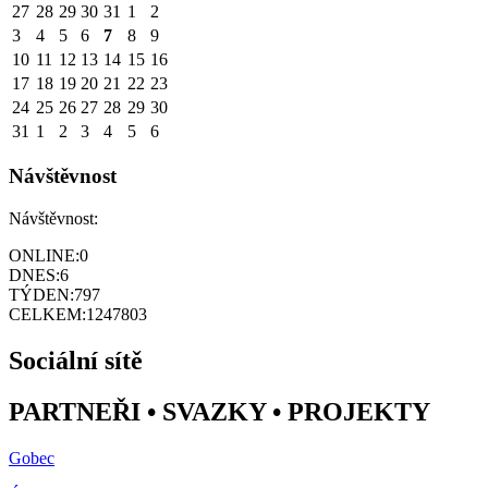
27
28
29
30
31
1
2
3
4
5
6
7
8
9
10
11
12
13
14
15
16
17
18
19
20
21
22
23
24
25
26
27
28
29
30
31
1
2
3
4
5
6
Návštěvnost
Návštěvnost:
ONLINE:
0
DNES:
6
TÝDEN:
797
CELKEM:
1247803
Sociální sítě
PARTNEŘI • SVAZKY • PROJEKTY
Gobec