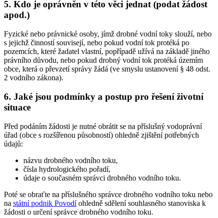
5. Kdo je oprávněn v této věci jednat (podat žádost
apod.)
Fyzické nebo právnické osoby, jímž drobné vodní toky slouží, nebo
s jejichž činností souvisejí, nebo pokud vodní tok protéká po
pozemcích, které žadatel vlastní, popřípadě užívá na základě jiného
právního důvodu, nebo pokud drobný vodní tok protéká územím
obce, která o převzetí správy žádá (ve smyslu ustanovení § 48 odst.
2 vodního zákona).
6. Jaké jsou podmínky a postup pro řešení životní
situace
Před podáním žádosti je nutné obrátit se na příslušný vodoprávní
úřad (obce s rozšířenou působností) ohledně zjištění potřebných
údajů:
názvu drobného vodního toku,
čísla hydrologického pořadí,
údaje o současném správci drobného vodního toku.
Poté se obraťte na příslušného správce drobného vodního toku nebo
na
státní podnik Povodí
ohledně sdělení souhlasného stanoviska k
žádosti o určení správce drobného vodního toku.