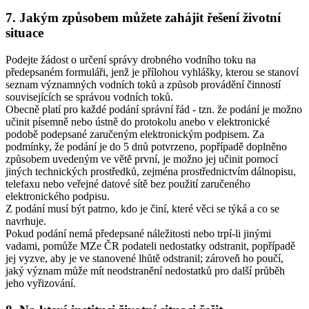
7. Jakým způsobem můžete zahájit řešení životní
situace
Podejte žádost o určení správy drobného vodního toku na
předepsaném formuláři, jenž je přílohou vyhlášky, kterou se stanoví
seznam významných vodních toků a způsob provádění činností
souvisejících se správou vodních toků.
Obecně platí pro každé podání správní řád - tzn. že podání je možno
učinit písemně nebo ústně do protokolu anebo v elektronické
podobě podepsané zaručeným elektronickým podpisem. Za
podmínky, že podání je do 5 dnů potvrzeno, popřípadě doplněno
způsobem uvedeným ve větě první, je možno jej učinit pomocí
jiných technických prostředků, zejména prostřednictvím dálnopisu,
telefaxu nebo veřejné datové sítě bez použití zaručeného
elektronického podpisu.
Z podání musí být patrno, kdo je činí, které věci se týká a co se
navrhuje.
Pokud podání nemá předepsané náležitosti nebo trpí-li jinými
vadami, pomůže MZe ČR podateli nedostatky odstranit, popřípadě
jej vyzve, aby je ve stanovené lhůtě odstranil; zároveň ho poučí,
jaký význam může mít neodstranění nedostatků pro další průběh
jeho vyřizování.