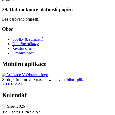
29. Datum konce platnosti popisu
Bez časového omezení.
Obec
Spolky & sdružení
Důležité odkazy
Životní situace
Kronika obce
Mobilní aplikace
Sledujte informace z našeho webu v
mobilní aplikaci –
V OBRAZE.
Kalendář
Srpen
2026
Po
Út
St
Čt
Pá
So
Ne