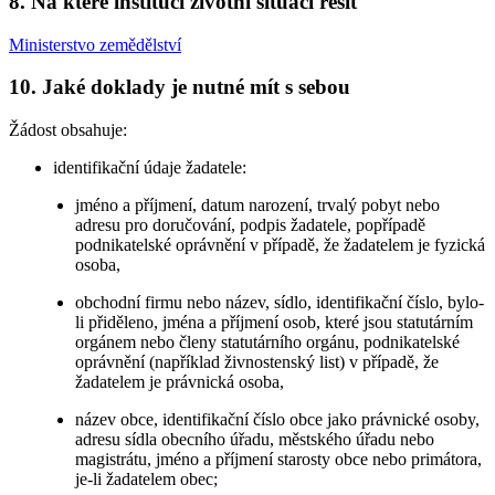
8. Na které instituci životní situaci řešit
Ministerstvo zemědělství
10. Jaké doklady je nutné mít s sebou
Žádost obsahuje:
identifikační údaje žadatele:
jméno a příjmení, datum narození, trvalý pobyt nebo
adresu pro doručování, podpis žadatele, popřípadě
podnikatelské oprávnění v případě, že žadatelem je fyzická
osoba,
obchodní firmu nebo název, sídlo, identifikační číslo, bylo-
li přiděleno, jména a příjmení osob, které jsou statutárním
orgánem nebo členy statutárního orgánu, podnikatelské
oprávnění (například živnostenský list) v případě, že
žadatelem je právnická osoba,
název obce, identifikační číslo obce jako právnické osoby,
adresu sídla obecního úřadu, městského úřadu nebo
magistrátu, jméno a příjmení starosty obce nebo primátora,
je-li žadatelem obec;