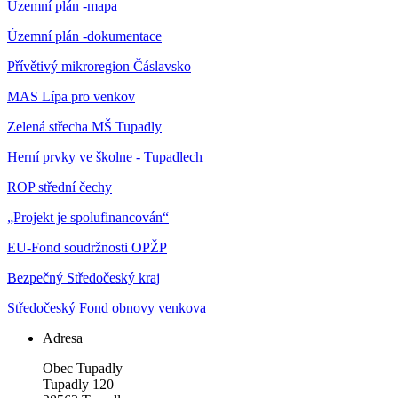
Územní plán -mapa
Územní plán -dokumentace
Přívětivý mikroregion Čáslavsko
MAS Lípa pro venkov
Zelená střecha MŠ Tupadly
Herní prvky ve školne - Tupadlech
ROP střední čechy
„Projekt je spolufinancován“
EU-Fond soudržnosti OPŽP
Bezpečný Středočeský kraj
Středočeský Fond obnovy venkova
Adresa
Obec Tupadly
Tupadly 120