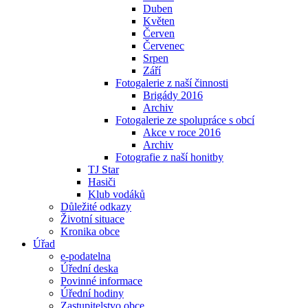
Duben
Květen
Červen
Červenec
Srpen
Září
Fotogalerie z naší činnosti
Brigády 2016
Archiv
Fotogalerie ze spolupráce s obcí
Akce v roce 2016
Archiv
Fotografie z naší honitby
TJ Star
Hasiči
Klub vodáků
Důležité odkazy
Životní situace
Kronika obce
Úřad
e-podatelna
Úřední deska
Povinné informace
Úřední hodiny
Zastupitelstvo obce