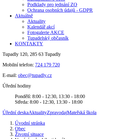
Podklady pro jednání ZO
Ochrana osobních údajů - GDPR
Aktuálně
Aktuality
Kalendář akcí
Fotogalerie AKCE
Tupadelský občasník
KONTAKTY
Tupadly 120, 285 63 Tupadly
Mobilní telefon:
724 179 720
E-mail:
obec@tupadly.cz
Úřední hodiny
Pondělí: 8:00 - 12:30, 13:30 - 18:00
Středa: 8:00 - 12:30, 13:30 - 18:00
Úřední deska
Aktuality
Zpravodaj
Mateřská škola
Úvodní stránka
Obec
Životní situace