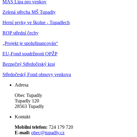
MAS Lípa pro venkov
Zelená střecha MŠ Tupadly
Herní prvky ve školne - Tupadlech
ROP střední čechy
„Projekt je spolufinancován“
EU-Fond soudržnosti OPŽP
Bezpečný Středočeský kraj
Středočeský Fond obnovy venkova
Adresa
Obec Tupadly
Tupadly 120
28563 Tupadly
Kontakt
Mobilní telefon:
724 179 720
E-mail:
obec@tupadly.cz