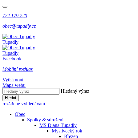
724 179 720
obec@tupadly.cz
Tupadly
Tupadly
Facebook
Mobilní rozhlas
Vytisknout
Mapa webu
Hledaný výraz
Hledat
rozšířené vyhledávání
Obec
Spolky & sdružení
MS Diana Tupadly
Myslivecký rok
Březen