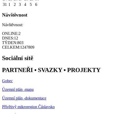
31
1
2
3
4
5
6
Návštěvnost
Návštěvnost:
ONLINE:
2
DNES:
12
TÝDEN:
803
CELKEM:
1247809
Sociální sítě
PARTNEŘI • SVAZKY • PROJEKTY
Gobec
Územní plán -mapa
Územní plán -dokumentace
Přívětivý mikroregion Čáslavsko