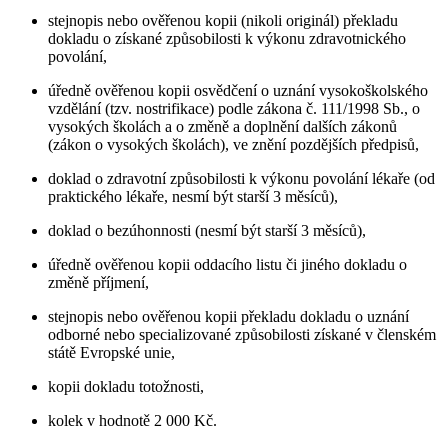
stejnopis nebo ověřenou kopii (nikoli originál) překladu
dokladu o získané způsobilosti k výkonu zdravotnického
povolání,
úředně ověřenou kopii osvědčení o uznání vysokoškolského
vzdělání (tzv. nostrifikace) podle zákona č. 111/1998 Sb., o
vysokých školách a o změně a doplnění dalších zákonů
(zákon o vysokých školách), ve znění pozdějších předpisů,
doklad o zdravotní způsobilosti k výkonu povolání lékaře (od
praktického lékaře, nesmí být starší 3 měsíců),
doklad o bezúhonnosti (nesmí být starší 3 měsíců),
úředně ověřenou kopii oddacího listu či jiného dokladu o
změně příjmení,
stejnopis nebo ověřenou kopii překladu dokladu o uznání
odborné nebo specializované způsobilosti získané v členském
státě Evropské unie,
kopii dokladu totožnosti,
kolek v hodnotě 2 000 Kč.