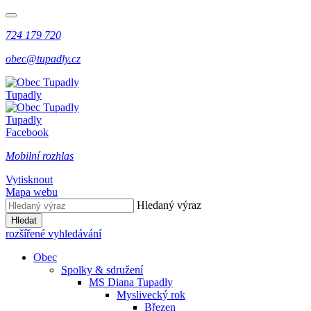
724 179 720
obec@tupadly.cz
Tupadly
Tupadly
Facebook
Mobilní rozhlas
Vytisknout
Mapa webu
Hledaný výraz
Hledat
rozšířené vyhledávání
Obec
Spolky & sdružení
MS Diana Tupadly
Myslivecký rok
Březen