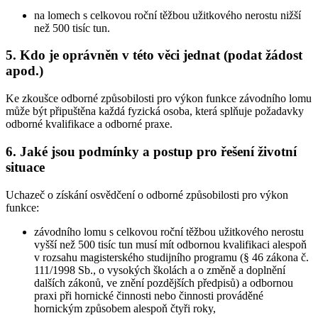
na lomech s celkovou roční těžbou užitkového nerostu nižší
než 500 tisíc tun.
5. Kdo je oprávněn v této věci jednat (podat žádost
apod.)
Ke zkoušce odborné způsobilosti pro výkon funkce závodního lomu
může být připuštěna každá fyzická osoba, která splňuje požadavky
odborné kvalifikace a odborné praxe.
6. Jaké jsou podmínky a postup pro řešení životní
situace
Uchazeč o získání osvědčení o odborné způsobilosti pro výkon
funkce:
závodního lomu s celkovou roční těžbou užitkového nerostu
vyšší než 500 tisíc tun musí mít odbornou kvalifikaci alespoň
v rozsahu magisterského studijního programu (§ 46 zákona č.
111/1998 Sb., o vysokých školách a o změně a doplnění
dalších zákonů, ve znění pozdějších předpisů) a odbornou
praxi při hornické činnosti nebo činnosti prováděné
hornickým způsobem alespoň čtyři roky,