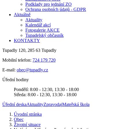
Podklady pro jednání ZO
Ochrana osobních údajů - GDPR
Aktuálně
Aktuality
Kalendář akcí
Fotogalerie AKCE
Tupadelský občasník
KONTAKTY
Tupadly 120, 285 63 Tupadly
Mobilní telefon:
724 179 720
E-mail:
obec@tupadly.cz
Úřední hodiny
Pondělí: 8:00 - 12:30, 13:30 - 18:00
Středa: 8:00 - 12:30, 13:30 - 18:00
Úřední deska
Aktuality
Zpravodaj
Mateřská škola
Úvodní stránka
Obec
Životní situace