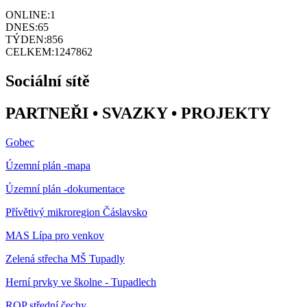
ONLINE:
1
DNES:
65
TÝDEN:
856
CELKEM:
1247862
Sociální sítě
PARTNEŘI • SVAZKY • PROJEKTY
Gobec
Územní plán -mapa
Územní plán -dokumentace
Přívětivý mikroregion Čáslavsko
MAS Lípa pro venkov
Zelená střecha MŠ Tupadly
Herní prvky ve školne - Tupadlech
ROP střední čechy