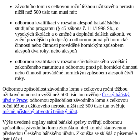
závodního lomu s celkovou roční těžbou užitkového nerostu
nižší než 500 tisíc tun musí mít:
odbornou kvalifikaci v rozsahu alespoň bakalářského
studijního programu (§ 45 zákona č. 111/1998 Sb., o
vysokých školách a o změně a doplnění dalších zákonů, ve
znění pozdějších předpisů) a odbornou praxi při hornické
činnosti nebo činnosti prováděné hornickým způsobem
alespoň dva roky, nebo alespoň
odbornou kvalifikaci v rozsahu středoškolského vzdělání
zakončeného maturitou a odbornou praxi při hornické činnosti
nebo činnosti prováděné hornickým způsobem alespoň čtyři
roky.
Odbornou způsobilost závodního lomu s celkovou roční těžbou
užitkového nerostu vyšší než 500 tisíc tun ověřuje
Český báňský
úřad v Praze
; odbornou způsobilost závodního lomu s celkovou
roční těžbou užitkového nerostu nižší než 500 tisíc tun ověřuje
místně příslušný obvodní báňský úřad
.
Výše uvedené orgány státní báňské správy ověřují odbornou
způsobilost závodního lomu zkouškou před komisí stanovenou
předsedou Českého báňského úřadu. Zkouška se skládá z písemné a
ústní části.