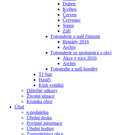
Duben
Květen
Červen
Červenec
Srpen
Září
Fotogalerie z naší činnosti
Brigády 2016
Archiv
Fotogalerie ze spolupráce s obcí
Akce v roce 2016
Archiv
Fotografie z naší honitby
TJ Star
Hasiči
Klub vodáků
Důležité odkazy
Životní situace
Kronika obce
Úřad
e-podatelna
Úřední deska
Povinné informace
Úřední hodiny
Zastupitelstvo obce