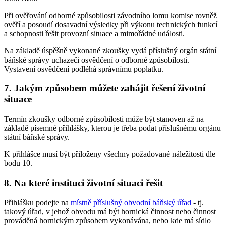
Při ověřování odborné způsobilosti závodního lomu komise rovněž
ověří a posoudí dosavadní výsledky při výkonu technických funkcí
a schopnosti řešit provozní situace a mimořádné události.
Na základě úspěšně vykonané zkoušky vydá příslušný orgán státní
báňské správy uchazeči osvědčení o odborné způsobilosti.
Vystavení osvědčení podléhá správnímu poplatku.
7. Jakým způsobem můžete zahájit řešení životní
situace
Termín zkoušky odborné způsobilosti může být stanoven až na
základě písemné přihlášky, kterou je třeba podat příslušnému orgánu
státní báňské správy.
K přihlášce musí být přiloženy všechny požadované náležitosti dle
bodu 10.
8. Na které instituci životní situaci řešit
Přihlášku podejte na
místně příslušný obvodní báňský úřad
- tj.
takový úřad, v jehož obvodu má být hornická činnost nebo činnost
prováděná hornickým způsobem vykonávána, nebo kde má sídlo