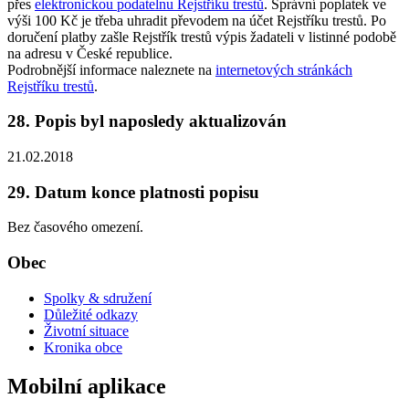
přes
elektronickou podatelnu Rejstříku trestů
. Správní poplatek ve
výši 100 Kč je třeba uhradit převodem na účet Rejstříku trestů. Po
doručení platby zašle Rejstřík trestů výpis žadateli v listinné podobě
na adresu v České republice.
Podrobnější informace naleznete na
internetových stránkách
Rejstříku trestů
.
28. Popis byl naposledy aktualizován
21.02.2018
29. Datum konce platnosti popisu
Bez časového omezení.
Obec
Spolky & sdružení
Důležité odkazy
Životní situace
Kronika obce
Mobilní aplikace