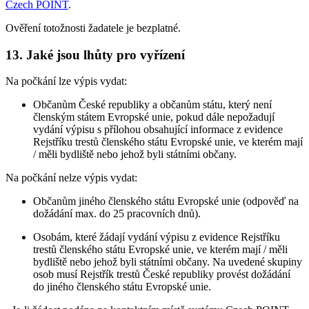
Czech POINT
.
Ověření totožnosti žadatele je bezplatné.
13. Jaké jsou lhůty pro vyřízení
Na počkání lze výpis vydat:
Občanům České republiky a občanům státu, který není
členským státem Evropské unie, pokud dále nepožadují
vydání výpisu s přílohou obsahující informace z evidence
Rejstříku trestů členského státu Evropské unie, ve kterém mají
/ měli bydliště nebo jehož byli státními občany.
Na počkání nelze výpis vydat:
Občanům jiného členského státu Evropské unie (odpověď na
dožádání max. do 25 pracovních dnů).
Osobám, které žádají vydání výpisu z evidence Rejstříku
trestů členského státu Evropské unie, ve kterém mají / měli
bydliště nebo jehož byli státními občany. Na uvedené skupiny
osob musí Rejstřík trestů České republiky provést dožádání
do jiného členského státu Evropské unie.