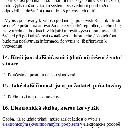
- Je-li žádost podána na kontaktním místě systému Czech POINT,
bude výpis možné v tomto systému vyzvednout po obdržení
odpovědi na dožádání (max. do 25 pracovních dnů).
- Výpis zpracovaný k žádosti podané na pracovišti Rejstříku trestů
se odešle poštou na adresu žadatele v České republice, anebo si jej
lze v úředních hodinách v Rejstříku trestů vyzvednout; uvede-li
žadatel při podání žádosti e-mailovou adresu nebo číslo telefonu,
bude mu poskytnuta informace, že výpis je již připraven k
vyzvednutí.
14. Kteří jsou další účastníci (dotčení) řešení životní
situace
Další účastníci postupu nejsou stanoveni.
15. Jaké další činnosti jsou po žadateli požadovány
Další činnosti nejsou stanoveny.
16. Elektronická služba, kterou lze využít
Osoba, jíž se údaje týkají, může zaslat žádost o výpis s
elektronickým (kvalifikovaným) podpisem
v elektronické podobě