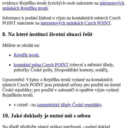
evidence Rejstříku trestů fyzických osob naleznete na
internetových
stránkách Rejstříku trestů
.
Informace k podání žádosti o výpis na kontaktních místech Czech
POINT naleznete na
internetových stránkách Czech POINT
.
8. Na které instituci životní situaci řešit
Můžete se obrátit na:
Rejstřík trestů
,
kontaktní místa Czech POINT
(obecní a městské úřady,
pobočky České pošty, Hospodářské komory, notáři),
Upozornění: Výpisy z Rejstříku trestů vydané na kontaktních
místech Czech POINT jsou primárně určeny pro použití na území
České republiky; pro použití v zahraničí si opatřete výpis vydaný
Rejstříkem trestů.
v cizině - na
zastupitelské úřady České republiky
.
10. Jaké doklady je nutné mít s sebou
Na úřadě předložte platný průkaz totožnosti - osobní doklad