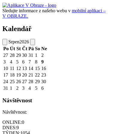
Sledujte informace z našeho webu v
mobilní aplikaci –
V OBRAZE.
Kalendář
Srpen
2026
Po
Út
St
Čt
Pá
So
Ne
27
28
29
30
31
1
2
3
4
5
6
7
8
9
10
11
12
13
14
15
16
17
18
19
20
21
22
23
24
25
26
27
28
29
30
31
1
2
3
4
5
6
Návštěvnost
Návštěvnost:
ONLINE:
0
DNES:
9
TÝDEN:
1054