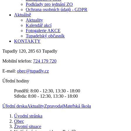
Podklady pro jednání ZO
Ochrana osobních údajů - GDPR
Aktuálně
Aktuality
Kalendář akcí
Fotogalerie AKCE
Tupadelský občasník
KONTAKTY
Tupadly 120, 285 63 Tupadly
Mobilní telefon:
724 179 720
E-mail:
obec@tupadly.cz
Úřední hodiny
Pondělí: 8:00 - 12:30, 13:30 - 18:00
Středa: 8:00 - 12:30, 13:30 - 18:00
Úřední deska
Aktuality
Zpravodaj
Mateřská škola
Úvodní stránka
Obec
Životní situace