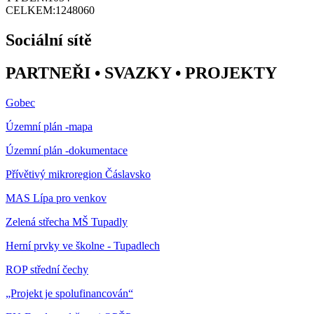
CELKEM:
1248060
Sociální sítě
PARTNEŘI • SVAZKY • PROJEKTY
Gobec
Územní plán -mapa
Územní plán -dokumentace
Přívětivý mikroregion Čáslavsko
MAS Lípa pro venkov
Zelená střecha MŠ Tupadly
Herní prvky ve školne - Tupadlech
ROP střední čechy
„Projekt je spolufinancován“