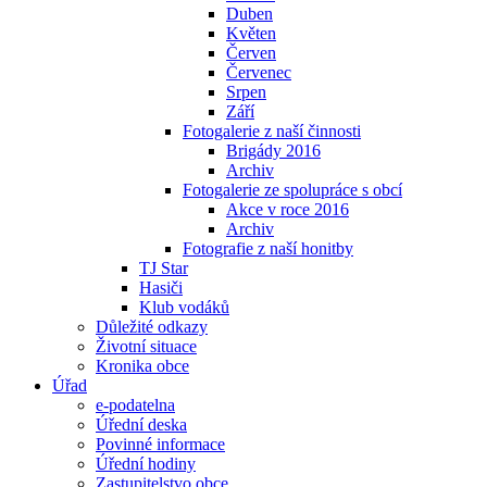
Duben
Květen
Červen
Červenec
Srpen
Září
Fotogalerie z naší činnosti
Brigády 2016
Archiv
Fotogalerie ze spolupráce s obcí
Akce v roce 2016
Archiv
Fotografie z naší honitby
TJ Star
Hasiči
Klub vodáků
Důležité odkazy
Životní situace
Kronika obce
Úřad
e-podatelna
Úřední deska
Povinné informace
Úřední hodiny
Zastupitelstvo obce