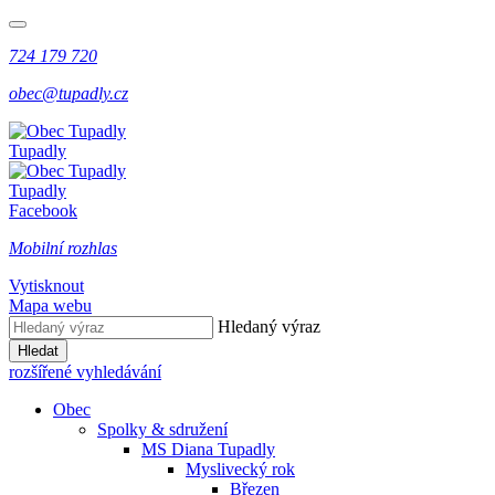
724 179 720
obec@tupadly.cz
Tupadly
Tupadly
Facebook
Mobilní rozhlas
Vytisknout
Mapa webu
Hledaný výraz
Hledat
rozšířené vyhledávání
Obec
Spolky & sdružení
MS Diana Tupadly
Myslivecký rok
Březen