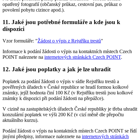
opatřený fotografií (občanský průkaz, cestovní pas, průkaz o
povolení pobytu cizince apod.).
11. Jaké jsou potřebné formuláře a kde jsou k
dispozici
Vzor formuláře: "
Žádost o výpis z Rejstříku trestů
"
Informace k podání žádosti o výpis na kontaktních místech Czech
POINT naleznete na
internetových stránkách Czech POINT
.
12. Jaké jsou poplatky a jak je lze uhradit
Poplatek za podání žádosti o výpis v sídle Rejstříku trestů a
pověřených úřadech v České republice se hradí formou kolkové
známky, jejíž hodnota činí 100 Kč (v Rejstříku trestů jsou kolkové
známky k dispozici při podání žádosti na přepážce).
V cizině na zastupitelských úřadech České republiky je třeba uhradit
konzulární poplatek ve výši 200 Kč (v cizí měně dle přepočtu
aktuálního kurzu).
Podání žádosti o výpis na kontaktních místech Czech POINT se řídí
jinými předpisy, informace naleznete na
internetových stránkách