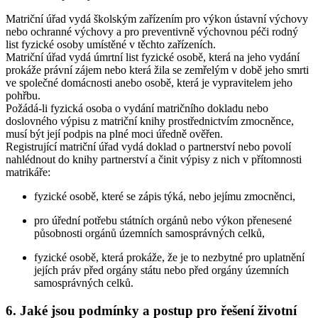
Matriční úřad vydá školským zařízením pro výkon ústavní výchovy
nebo ochranné výchovy a pro preventivně výchovnou péči rodný
list fyzické osoby umístěné v těchto zařízeních.
Matriční úřad vydá úmrtní list fyzické osobě, která na jeho vydání
prokáže právní zájem nebo která žila se zemřelým v době jeho smrti
ve společné domácnosti anebo osobě, která je vypravitelem jeho
pohřbu.
Požádá-li fyzická osoba o vydání matričního dokladu nebo
doslovného výpisu z matriční knihy prostřednictvím zmocněnce,
musí být její podpis na plné moci úředně ověřen.
Registrující matriční úřad vydá doklad o partnerství nebo povolí
nahlédnout do knihy partnerství a činit výpisy z nich v přítomnosti
matrikáře:
fyzické osobě, které se zápis týká, nebo jejímu zmocněnci,
pro úřední potřebu státních orgánů nebo výkon přenesené
působnosti orgánů územních samosprávných celků,
fyzické osobě, která prokáže, že je to nezbytné pro uplatnění
jejích práv před orgány státu nebo před orgány územních
samosprávných celků.
6. Jaké jsou podmínky a postup pro řešení životní