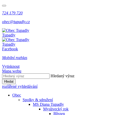
724 179 720
obec@tupadly.cz
Tupadly
Tupadly
Facebook
Mobilní rozhlas
Vytisknout
Mapa webu
Hledaný výraz
Hledat
rozšířené vyhledávání
Obec
Spolky & sdružení
MS Diana Tupadly
Myslivecký rok
Březen