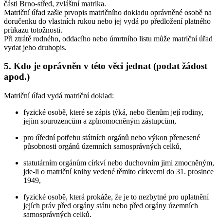
části Brno-střed, zvláštní matrika.
Matriční úřad zašle prvopis matričního dokladu oprávněné osobě na
doručenku do vlastních rukou nebo jej vydá po předložení platného
průkazu totožnosti.
Při ztrátě rodného, oddacího nebo úmrtního listu může matriční úřad
vydat jeho druhopis.
5. Kdo je oprávněn v této věci jednat (podat žádost
apod.)
Matriční úřad vydá matriční doklad:
fyzické osobě, které se zápis týká, nebo členům její rodiny,
jejím sourozencům a zplnomocněným zástupcům,
pro úřední potřebu státních orgánů nebo výkon přenesené
působnosti orgánů územních samosprávných celků,
statutárním orgánům církví nebo duchovním jimi zmocněným,
jde-li o matriční knihy vedené těmito církvemi do 31. prosince
1949,
fyzické osobě, která prokáže, že je to nezbytné pro uplatnění
jejích práv před orgány státu nebo před orgány územních
samosprávných celků.