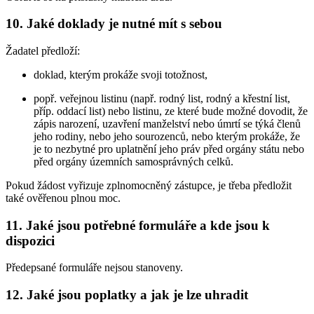
10. Jaké doklady je nutné mít s sebou
Žadatel předloží:
doklad, kterým prokáže svoji totožnost,
popř. veřejnou listinu (např. rodný list, rodný a křestní list,
příp. oddací list) nebo listinu, ze které bude možné dovodit, že
zápis narození, uzavření manželství nebo úmrtí se týká členů
jeho rodiny, nebo jeho sourozenců, nebo kterým prokáže, že
je to nezbytné pro uplatnění jeho práv před orgány státu nebo
před orgány územních samosprávných celků.
Pokud žádost vyřizuje zplnomocněný zástupce, je třeba předložit
také ověřenou plnou moc.
11. Jaké jsou potřebné formuláře a kde jsou k
dispozici
Předepsané formuláře nejsou stanoveny.
12. Jaké jsou poplatky a jak je lze uhradit