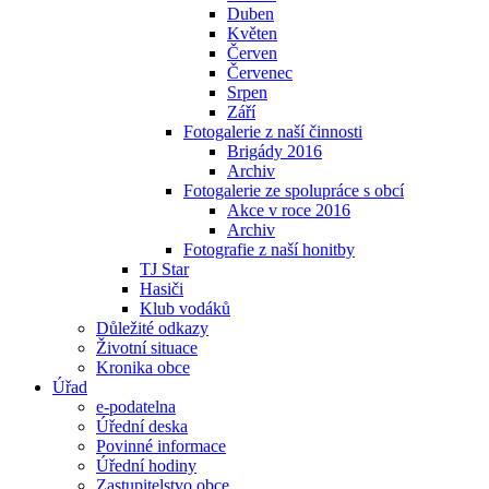
Duben
Květen
Červen
Červenec
Srpen
Září
Fotogalerie z naší činnosti
Brigády 2016
Archiv
Fotogalerie ze spolupráce s obcí
Akce v roce 2016
Archiv
Fotografie z naší honitby
TJ Star
Hasiči
Klub vodáků
Důležité odkazy
Životní situace
Kronika obce
Úřad
e-podatelna
Úřední deska
Povinné informace
Úřední hodiny
Zastupitelstvo obce