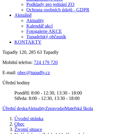
Podklady pro jednání ZO
Ochrana osobních údajů - GDPR
Aktuálně
Aktuality
Kalendář akcí
Fotogalerie AKCE
Tupadelský občasník
KONTAKTY
Tupadly 120, 285 63 Tupadly
Mobilní telefon:
724 179 720
E-mail:
obec@tupadly.cz
Úřední hodiny
Pondělí: 8:00 - 12:30, 13:30 - 18:00
Středa: 8:00 - 12:30, 13:30 - 18:00
Úřední deska
Aktuality
Zpravodaj
Mateřská škola
Úvodní stránka
Obec
Životní situace