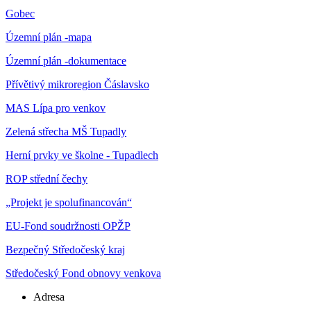
Gobec
Územní plán -mapa
Územní plán -dokumentace
Přívětivý mikroregion Čáslavsko
MAS Lípa pro venkov
Zelená střecha MŠ Tupadly
Herní prvky ve školne - Tupadlech
ROP střední čechy
„Projekt je spolufinancován“
EU-Fond soudržnosti OPŽP
Bezpečný Středočeský kraj
Středočeský Fond obnovy venkova
Adresa