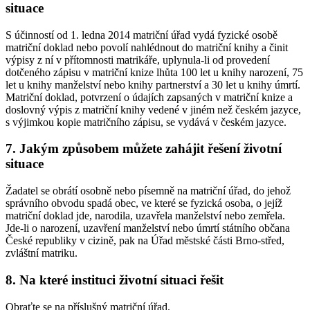
situace
S účinností od 1. ledna 2014 matriční úřad vydá fyzické osobě
matriční doklad nebo povolí nahlédnout do matriční knihy a činit
výpisy z ní v přítomnosti matrikáře, uplynula-li od provedení
dotčeného zápisu v matriční knize lhůta 100 let u knihy narození, 75
let u knihy manželství nebo knihy partnerství a 30 let u knihy úmrtí.
Matriční doklad, potvrzení o údajích zapsaných v matriční knize a
doslovný výpis z matriční knihy vedené v jiném než českém jazyce,
s výjimkou kopie matričního zápisu, se vydává v českém jazyce.
7. Jakým způsobem můžete zahájit řešení životní
situace
Žadatel se obrátí osobně nebo písemně na matriční úřad, do jehož
správního obvodu spadá obec, ve které se fyzická osoba, o jejíž
matriční doklad jde, narodila, uzavřela manželství nebo zemřela.
Jde-li o narození, uzavření manželství nebo úmrtí státního občana
České republiky v cizině, pak na Úřad městské části Brno-střed,
zvláštní matriku.
8. Na které instituci životní situaci řešit
Obraťte se na příslušný matriční úřad.