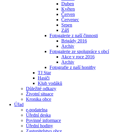
Duben
Květen
Červen
Červenec
Srpen
Září
Fotogalerie z naší činnosti
Brigády 2016
Archiv
Fotogalerie ze spolupráce s obcí
Akce v roce 2016
Archiv
Fotografie z naší honitby
TJ Star
Hasiči
Klub vodáků
Důležité odkazy
Životní situace
Kronika obce
Úřad
e-podatelna
Úřední deska
Povinné informace
Úřední hodiny
Zastupitelstvo obce