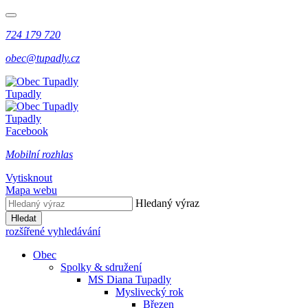
724 179 720
obec@tupadly.cz
Tupadly
Tupadly
Facebook
Mobilní rozhlas
Vytisknout
Mapa webu
Hledaný výraz
Hledat
rozšířené vyhledávání
Obec
Spolky & sdružení
MS Diana Tupadly
Myslivecký rok
Březen