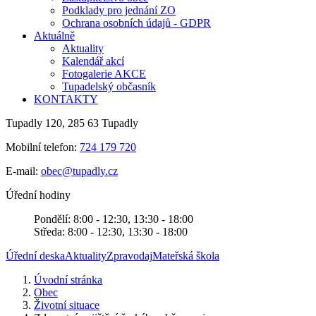
Podklady pro jednání ZO
Ochrana osobních údajů - GDPR
Aktuálně
Aktuality
Kalendář akcí
Fotogalerie AKCE
Tupadelský občasník
KONTAKTY
Tupadly 120, 285 63 Tupadly
Mobilní telefon:
724 179 720
E-mail:
obec@tupadly.cz
Úřední hodiny
Pondělí: 8:00 - 12:30, 13:30 - 18:00
Středa: 8:00 - 12:30, 13:30 - 18:00
Úřední deska
Aktuality
Zpravodaj
Mateřská škola
Úvodní stránka
Obec
Životní situace