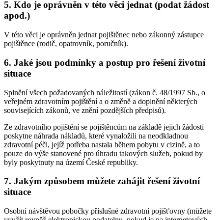
5. Kdo je oprávněn v této věci jednat (podat žádost
apod.)
V této věci je oprávněn jednat pojištěnec nebo zákonný zástupce
pojištěnce (rodič, opatrovník, poručník).
6. Jaké jsou podmínky a postup pro řešení životní
situace
Splnění všech požadovaných náležitostí (zákon č. 48/1997 Sb., o
veřejném zdravotním pojištění a o změně a doplnění některých
souvisejících zákonů, ve znění pozdějších předpisů).
Ze zdravotního pojištění se pojištěncům na základě jejich žádosti
poskytne náhrada nákladů, které vynaložili na neodkladnou
zdravotní péči, jejíž potřeba nastala během pobytu v cizině, a to
pouze do výše stanovené pro úhradu takových služeb, pokud by
byly poskytnuty na území České republiky.
7. Jakým způsobem můžete zahájit řešení životní
situace
Osobní návštěvou pobočky příslušné zdravotní pojišťovny (můžete
využít rovněž elektronickou podatelnu, pokud je na internetových