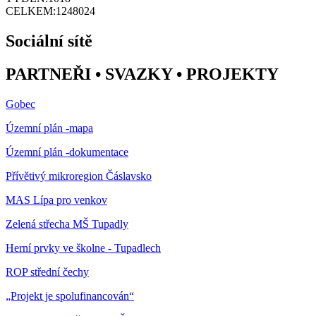
CELKEM:
1248024
Sociální sítě
PARTNEŘI • SVAZKY • PROJEKTY
Gobec
Územní plán -mapa
Územní plán -dokumentace
Přívětivý mikroregion Čáslavsko
MAS Lípa pro venkov
Zelená střecha MŠ Tupadly
Herní prvky ve školne - Tupadlech
ROP střední čechy
„Projekt je spolufinancován“