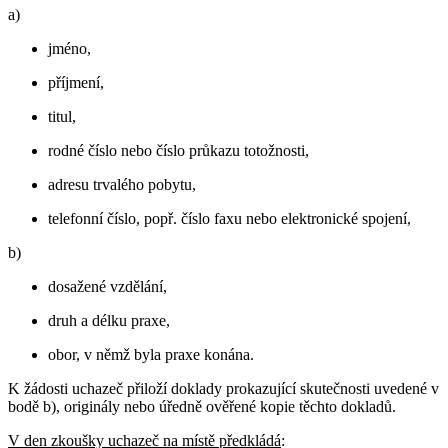
a)
jméno,
příjmení,
titul,
rodné číslo nebo číslo průkazu totožnosti,
adresu trvalého pobytu,
telefonní číslo, popř. číslo faxu nebo elektronické spojení,
b)
dosažené vzdělání,
druh a délku praxe,
obor, v němž byla praxe konána.
K žádosti uchazeč přiloží doklady prokazující skutečnosti uvedené v
bodě b), originály nebo úředně ověřené kopie těchto dokladů.
V den zkoušky uchazeč na místě předkládá
: