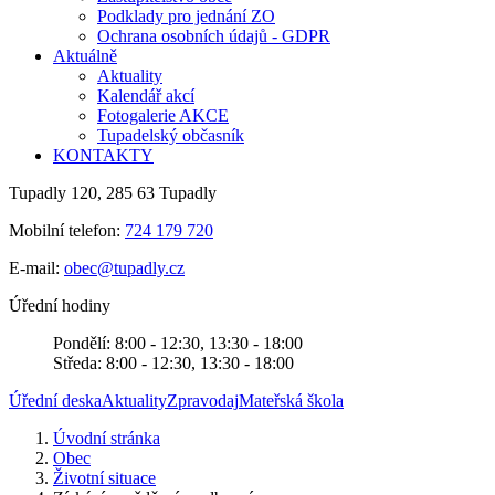
Podklady pro jednání ZO
Ochrana osobních údajů - GDPR
Aktuálně
Aktuality
Kalendář akcí
Fotogalerie AKCE
Tupadelský občasník
KONTAKTY
Tupadly 120, 285 63 Tupadly
Mobilní telefon:
724 179 720
E-mail:
obec@tupadly.cz
Úřední hodiny
Pondělí: 8:00 - 12:30, 13:30 - 18:00
Středa: 8:00 - 12:30, 13:30 - 18:00
Úřední deska
Aktuality
Zpravodaj
Mateřská škola
Úvodní stránka
Obec
Životní situace