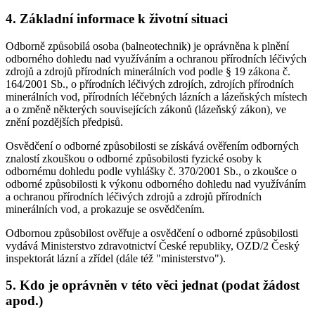
4. Základní informace k životní situaci
Odborně způsobilá osoba (balneotechnik) je oprávněna k plnění
odborného dohledu nad využíváním a ochranou přírodních léčivých
zdrojů a zdrojů přírodních minerálních vod podle § 19 zákona č.
164/2001 Sb., o přírodních léčivých zdrojích, zdrojích přírodních
minerálních vod, přírodních léčebných lázních a lázeňských místech
a o změně některých souvisejících zákonů (lázeňský zákon), ve
znění pozdějších předpisů.
Osvědčení o odborné způsobilosti se získává ověřením odborných
znalostí zkouškou o odborné způsobilosti fyzické osoby k
odbornému dohledu podle vyhlášky č. 370/2001 Sb., o zkoušce o
odborné způsobilosti k výkonu odborného dohledu nad využíváním
a ochranou přírodních léčivých zdrojů a zdrojů přírodních
minerálních vod, a prokazuje se osvědčením.
Odbornou způsobilost ověřuje a osvědčení o odborné způsobilosti
vydává Ministerstvo zdravotnictví České republiky, OZD/2 Český
inspektorát lázní a zřídel (dále též "ministerstvo").
5. Kdo je oprávněn v této věci jednat (podat žádost
apod.)