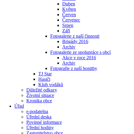
Duben
Květen
Červen
Červenec
Srpen
Září
Fotogalerie z naší činnosti
Brigády 2016
Archiv
Fotogalerie ze spolupráce s obcí
Akce v roce 2016
Archiv
Fotografie z naší honitby
TJ Star
Hasiči
Klub vodáků
Důležité odkazy
Životní situace
Kronika obce
Úřad
e-podatelna
Úřední deska
Povinné informace
Úřední hodiny
Zastupitelstvo obce