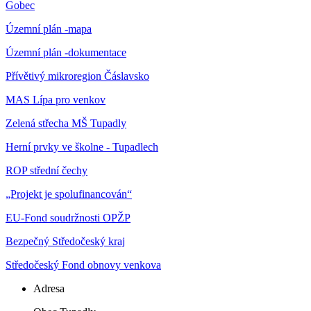
Gobec
Územní plán -mapa
Územní plán -dokumentace
Přívětivý mikroregion Čáslavsko
MAS Lípa pro venkov
Zelená střecha MŠ Tupadly
Herní prvky ve školne - Tupadlech
ROP střední čechy
„Projekt je spolufinancován“
EU-Fond soudržnosti OPŽP
Bezpečný Středočeský kraj
Středočeský Fond obnovy venkova
Adresa