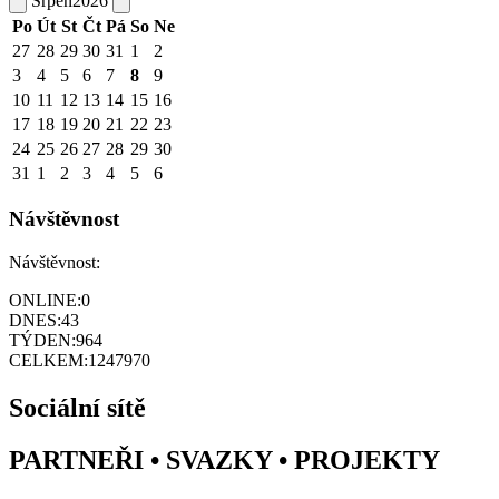
Srpen
2026
Po
Út
St
Čt
Pá
So
Ne
27
28
29
30
31
1
2
3
4
5
6
7
8
9
10
11
12
13
14
15
16
17
18
19
20
21
22
23
24
25
26
27
28
29
30
31
1
2
3
4
5
6
Návštěvnost
Návštěvnost:
ONLINE:
0
DNES:
43
TÝDEN:
964
CELKEM:
1247970
Sociální sítě
PARTNEŘI • SVAZKY • PROJEKTY