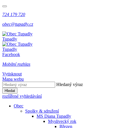
724 179 720
obec@tupadly.cz
Tupadly
Tupadly
Facebook
Mobilní rozhlas
Vytisknout
Mapa webu
Hledaný výraz
Hledat
rozšířené vyhledávání
Obec
Spolky & sdružení
MS Diana Tupadly
Myslivecký rok
Březen