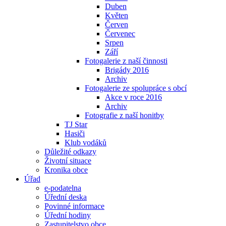
Duben
Květen
Červen
Červenec
Srpen
Září
Fotogalerie z naší činnosti
Brigády 2016
Archiv
Fotogalerie ze spolupráce s obcí
Akce v roce 2016
Archiv
Fotografie z naší honitby
TJ Star
Hasiči
Klub vodáků
Důležité odkazy
Životní situace
Kronika obce
Úřad
e-podatelna
Úřední deska
Povinné informace
Úřední hodiny
Zastupitelstvo obce