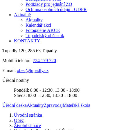
Podklady pro jednání ZO
Ochrana osobních údajů - GDPR
Aktuálně
Aktuality
Kalendář akcí
Fotogalerie AKCE
Tupadelský občasník
KONTAKTY
Tupadly 120, 285 63 Tupadly
Mobilní telefon:
724 179 720
E-mail:
obec@tupadly.cz
Úřední hodiny
Pondělí: 8:00 - 12:30, 13:30 - 18:00
Středa: 8:00 - 12:30, 13:30 - 18:00
Úřední deska
Aktuality
Zpravodaj
Mateřská škola
Úvodní stránka
Obec
Životní situace