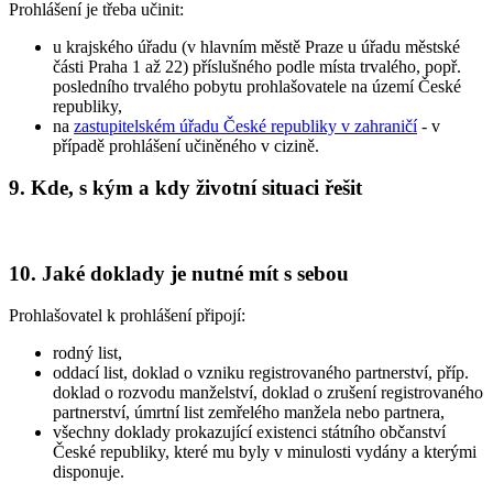
Prohlášení je třeba učinit:
u krajského úřadu (v hlavním městě Praze u úřadu městské
části Praha 1 až 22) příslušného podle místa trvalého, popř.
posledního trvalého pobytu prohlašovatele na území České
republiky,
na
zastupitelském úřadu České republiky v zahraničí
- v
případě prohlášení učiněného v cizině.
9. Kde, s kým a kdy životní situaci řešit
10. Jaké doklady je nutné mít s sebou
Prohlašovatel k prohlášení připojí:
rodný list,
oddací list, doklad o vzniku registrovaného partnerství, příp.
doklad o rozvodu manželství, doklad o zrušení registrovaného
partnerství, úmrtní list zemřelého manžela nebo partnera,
všechny doklady prokazující existenci státního občanství
České republiky, které mu byly v minulosti vydány a kterými
disponuje.