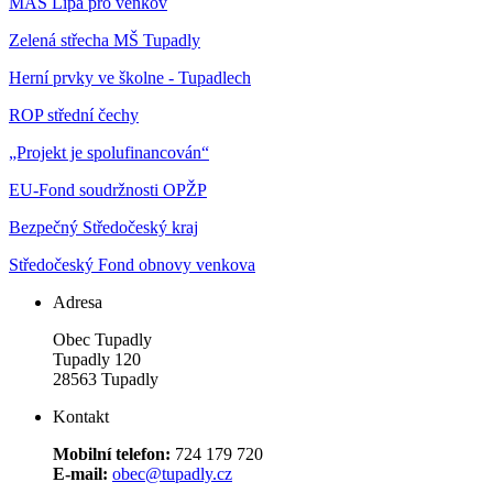
MAS Lípa pro venkov
Zelená střecha MŠ Tupadly
Herní prvky ve školne - Tupadlech
ROP střední čechy
„Projekt je spolufinancován“
EU-Fond soudržnosti OPŽP
Bezpečný Středočeský kraj
Středočeský Fond obnovy venkova
Adresa
Obec Tupadly
Tupadly 120
28563 Tupadly
Kontakt
Mobilní telefon:
724 179 720
E-mail:
obec@tupadly.cz