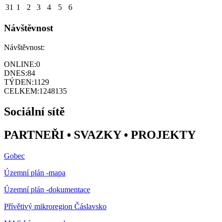
31
1
2
3
4
5
6
Návštěvnost
Návštěvnost:
ONLINE:
0
DNES:
84
TÝDEN:
1129
CELKEM:
1248135
Sociální sítě
PARTNEŘI • SVAZKY • PROJEKTY
Gobec
Územní plán -mapa
Územní plán -dokumentace
Přívětivý mikroregion Čáslavsko