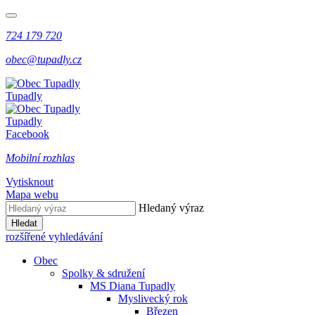
724 179 720
obec@tupadly.cz
Tupadly
Tupadly
Facebook
Mobilní rozhlas
Vytisknout
Mapa webu
Hledaný výraz
Hledat
rozšířené vyhledávání
Obec
Spolky & sdružení
MS Diana Tupadly
Myslivecký rok
Březen