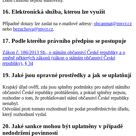
Další činnosti nejsou stanoveny.
16. Elektronická služba, kterou lze využít
Případné dotazy lze zaslat na e-mailové adresy:
obcanmat@mvcr.cz
nebo
bezuchova@mvcr.cz
.
17. Podle kterého právního předpisu se postupuje
Zákon č. 186/2013 Sb., o státním občanství České republiky a o
změně některých zákonů (zákon o státním občanství České
republiky), § 34
19. Jaké jsou opravné prostředky a jak se uplatňují
Krajský úřad ověří, zda jsou splněny podmínky pro nabytí státního
občanství České republiky prohlášením, a pokud splněny nejsou,
rozhodne o tom, že prohlašovatel státní občanství České republiky
nenabyl.
Odvolání proti tomuto rozhodnutí lze podat prostřednictvím úřadu,
který rozhodnutí vydal.
20. Jaké sankce mohou být uplatněny v případě
nedodržení povinností