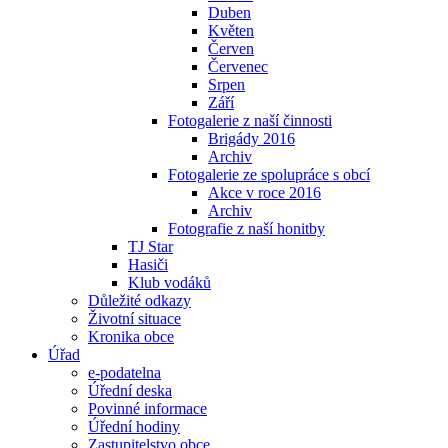
Duben
Květen
Červen
Červenec
Srpen
Září
Fotogalerie z naší činnosti
Brigády 2016
Archiv
Fotogalerie ze spolupráce s obcí
Akce v roce 2016
Archiv
Fotografie z naší honitby
TJ Star
Hasiči
Klub vodáků
Důležité odkazy
Životní situace
Kronika obce
Úřad
e-podatelna
Úřední deska
Povinné informace
Úřední hodiny
Zastupitelstvo obce