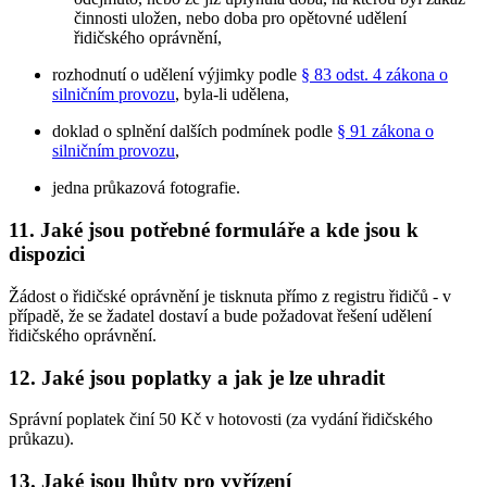
činnosti uložen, nebo doba pro opětovné udělení
řidičského oprávnění,
rozhodnutí o udělení výjimky podle
§ 83 odst. 4 zákona o
silničním provozu
, byla-li udělena,
doklad o splnění dalších podmínek podle
§ 91 zákona o
silničním provozu
,
jedna průkazová fotografie.
11. Jaké jsou potřebné formuláře a kde jsou k
dispozici
Žádost o řidičské oprávnění je tisknuta přímo z registru řidičů - v
případě, že se žadatel dostaví a bude požadovat řešení udělení
řidičského oprávnění.
12. Jaké jsou poplatky a jak je lze uhradit
Správní poplatek činí 50 Kč v hotovosti (za vydání řidičského
průkazu).
13. Jaké jsou lhůty pro vyřízení