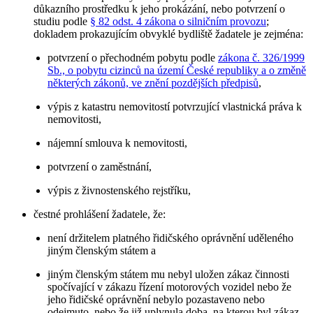
důkazního prostředku k jeho prokázání, nebo potvrzení o
studiu podle
§ 82 odst. 4 zákona o silničním provozu
;
dokladem prokazujícím obvyklé bydliště žadatele je zejména:
potvrzení o přechodném pobytu podle
zákona č. 326/1999
Sb., o pobytu cizinců na území České republiky a o změně
některých zákonů, ve znění pozdějších předpisů
,
výpis z katastru nemovitostí potvrzující vlastnická práva k
nemovitosti,
nájemní smlouva k nemovitosti,
potvrzení o zaměstnání,
výpis z živnostenského rejstříku,
čestné prohlášení žadatele, že:
není držitelem platného řidičského oprávnění uděleného
jiným členským státem a
jiným členským státem mu nebyl uložen zákaz činnosti
spočívající v zákazu řízení motorových vozidel nebo že
jeho řidičské oprávnění nebylo pozastaveno nebo
odejmuto, nebo že již uplynula doba, na kterou byl zákaz