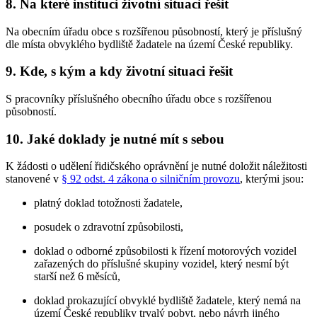
8. Na které instituci životní situaci řešit
Na obecním úřadu obce s rozšířenou působností, který je příslušný
dle místa obvyklého bydliště žadatele na území České republiky.
9. Kde, s kým a kdy životní situaci řešit
S pracovníky příslušného obecního úřadu obce s rozšířenou
působností.
10. Jaké doklady je nutné mít s sebou
K žádosti o udělení řidičského oprávnění je nutné doložit náležitosti
stanovené v
§ 92 odst. 4 zákona o silničním provozu
, kterými jsou:
platný doklad totožnosti žadatele,
posudek o zdravotní způsobilosti,
doklad o odborné způsobilosti k řízení motorových vozidel
zařazených do příslušné skupiny vozidel, který nesmí být
starší než 6 měsíců,
doklad prokazující obvyklé bydliště žadatele, který nemá na
území České republiky trvalý pobyt, nebo návrh jiného