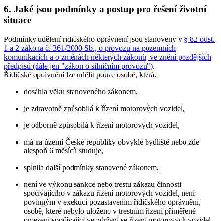
6. Jaké jsou podmínky a postup pro řešení životní
situace
Podmínky udělení řidičského oprávnění jsou stanoveny v
§ 82 odst.
1 a 2 zákona č. 361/2000 Sb., o provozu na pozemních
komunikacích a o změnách některých zákonů, ve znění pozdějších
předpisů (dále jen "zákon o silničním provozu")
.
Řidičské oprávnění lze udělit pouze osobě, která:
dosáhla věku stanoveného zákonem,
je zdravotně způsobilá k řízení motorových vozidel,
je odborně způsobilá k řízení motorových vozidel,
má na území České republiky obvyklé bydliště nebo zde
alespoň 6 měsíců studuje,
splnila další podmínky stanovené zákonem,
není ve výkonu sankce nebo trestu zákazu činnosti
spočívajícího v zákazu řízení motorových vozidel, není
povinným v exekuci pozastavením řidičského oprávnění,
osobě, které nebylo uloženo v trestním řízení přiměřené
omezení spočívající ve zdržení se řízení motorových vozidel,