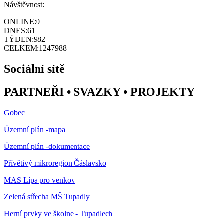
Návštěvnost:
ONLINE:
0
DNES:
61
TÝDEN:
982
CELKEM:
1247988
Sociální sítě
PARTNEŘI • SVAZKY • PROJEKTY
Gobec
Územní plán -mapa
Územní plán -dokumentace
Přívětivý mikroregion Čáslavsko
MAS Lípa pro venkov
Zelená střecha MŠ Tupadly
Herní prvky ve školne - Tupadlech