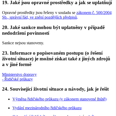
19. Jaké jsou opravné prostředky a jak se uplatňují
Opravné prostředky jsou řešeny v souladu se
zákonem č. 500/2004
Sb., správní řád, ve znění pozdějších předpisů
.
20. Jaké sankce mohou být uplatněny v případě
nedodržení povinností
Sankce nejsou stanoveny.
23. Informace o popisovaném postupu (o řešení
životní situace) je možné získat také z jiných zdrojů
a v jiné formě
Ministerstvo dopravy
- Řidičské průkazy
24. Související životní situace a návody, jak je řešit
Výměna řidičského průkazu (v zákonem stanovené lhůtě)
Vydání mezinárodního řidičského průkazu