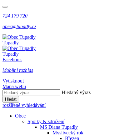
724 179 720
obec@tupadly.cz
Tupadly
Tupadly
Facebook
Mobilní rozhlas
Vytisknout
Mapa webu
Hledaný výraz
Hledat
rozšířené vyhledávání
Obec
Spolky & sdružení
MS Diana Tupadly
Myslivecký rok
Březen