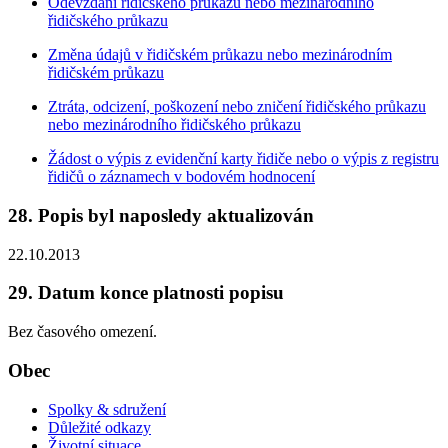
Odevzdání řidičského průkazu nebo mezinárodního
řidičského průkazu
Změna údajů v řidičském průkazu nebo mezinárodním
řidičském průkazu
Ztráta, odcizení, poškození nebo zničení řidičského průkazu
nebo mezinárodního řidičského průkazu
Žádost o výpis z evidenční karty řidiče nebo o výpis z registru
řidičů o záznamech v bodovém hodnocení
28. Popis byl naposledy aktualizován
22.10.2013
29. Datum konce platnosti popisu
Bez časového omezení.
Obec
Spolky & sdružení
Důležité odkazy
Životní situace