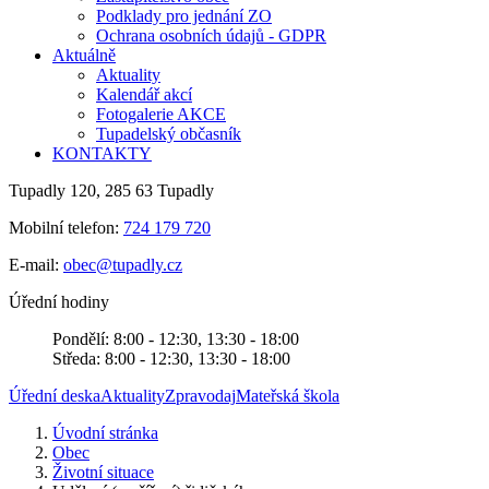
Podklady pro jednání ZO
Ochrana osobních údajů - GDPR
Aktuálně
Aktuality
Kalendář akcí
Fotogalerie AKCE
Tupadelský občasník
KONTAKTY
Tupadly 120, 285 63 Tupadly
Mobilní telefon:
724 179 720
E-mail:
obec@tupadly.cz
Úřední hodiny
Pondělí: 8:00 - 12:30, 13:30 - 18:00
Středa: 8:00 - 12:30, 13:30 - 18:00
Úřední deska
Aktuality
Zpravodaj
Mateřská škola
Úvodní stránka
Obec
Životní situace