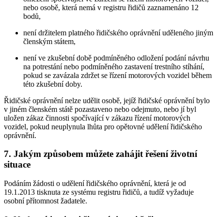
nebo osobě, která nemá v registru řidičů zaznamenáno 12
bodů,
není držitelem platného řidičského oprávnění uděleného jiným
členským státem,
není ve zkušební době podmíněného odložení podání návrhu
na potrestání nebo podmíněného zastavení trestního stíhání,
pokud se zavázala zdržet se řízení motorových vozidel během
této zkušební doby.
Řidičské oprávnění nelze udělit osobě, jejíž řidičské oprávnění bylo
v jiném členském státě pozastaveno nebo odejmuto, nebo jí byl
uložen zákaz činnosti spočívající v zákazu řízení motorových
vozidel, pokud neuplynula lhůta pro opětovné udělení řidičského
oprávnění.
7. Jakým způsobem můžete zahájit řešení životní
situace
Podáním žádosti o udělení řidičského oprávnění, která je od
19.1.2013 tisknuta ze systému registru řidičů, a tudíž vyžaduje
osobní přítomnost žadatele.