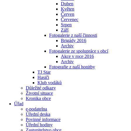
Duben
Květen
Červen
Červenec
Srpen
Září
Fotogalerie z naší činnosti
Brigády 2016
Archiv
Fotogalerie ze spolupráce s obcí
Akce v roce 2016
Archiv
Fotografie z naší honitby
TJ Star
Hasiči
Klub vodáků
Důležité odkazy
Životní situace
Kronika obce
Úřad
e-podatelna
Úřední deska
Povinné informace
Úřední hodiny
Zastupitelstvo obce