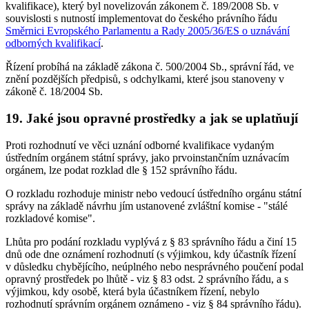
kvalifikace), který byl novelizován zákonem č. 189/2008 Sb. v
souvislosti s nutností implementovat do českého právního řádu
Směrnici Evropského Parlamentu a Rady 2005/36/ES o uznávání
odborných kvalifikací
.
Řízení probíhá na základě zákona č. 500/2004 Sb., správní řád, ve
znění pozdějších předpisů, s odchylkami, které jsou stanoveny v
zákoně č. 18/2004 Sb.
19. Jaké jsou opravné prostředky a jak se uplatňují
Proti rozhodnutí ve věci uznání odborné kvalifikace vydaným
ústředním orgánem státní správy, jako prvoinstančním uznávacím
orgánem, lze podat rozklad dle § 152 správního řádu.
O rozkladu rozhoduje ministr nebo vedoucí ústředního orgánu státní
správy na základě návrhu jím ustanovené zvláštní komise - "stálé
rozkladové komise".
Lhůta pro podání rozkladu vyplývá z § 83 správního řádu a činí 15
dnů ode dne oznámení rozhodnutí (s výjimkou, kdy účastník řízení
v důsledku chybějícího, neúplného nebo nesprávného poučení podal
opravný prostředek po lhůtě - viz § 83 odst. 2 správního řádu, a s
výjimkou, kdy osobě, která byla účastníkem řízení, nebylo
rozhodnutí správním orgánem oznámeno - viz § 84 správního řádu).