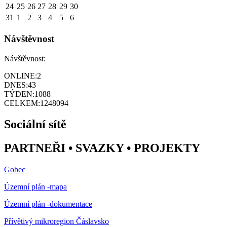
24
25
26
27
28
29
30
31
1
2
3
4
5
6
Návštěvnost
Návštěvnost:
ONLINE:
2
DNES:
43
TÝDEN:
1088
CELKEM:
1248094
Sociální sítě
PARTNEŘI • SVAZKY • PROJEKTY
Gobec
Územní plán -mapa
Územní plán -dokumentace
Přívětivý mikroregion Čáslavsko