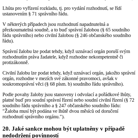
Lhůta pro vyřízení rozkladu, tj. pro vydání rozhodnutí, se řídí
ustanovením § 71 správního řádu.
V některých případech jsou rozhodnutí napadnutelná a
přezkoumatelná soudně, a to buď správní žalobou (§ 65 soudního
řádu správního) nebo civilní žalobou (§ 246 občanského soudního
řádu).
Správní žalobu lze podat tehdy, když uznávací orgán poruší svým
rozhodnutím práva žadatele, když rozhodne nekompetentně či
protizákonně.
Civilní žalobu lze podat tehdy, když uznávací orgán, jakožto správní
orgán, rozhodne v mezích své zákonné pravomoci, avšak v
soukromoprávní věci (§ 68 písm. b) soudního řádu správního).
Podle povahy žaloby jsou stanoveny i odvolací a pořádkové lhůty,
platné buď pro soudní správní řízení nebo soudní civilní řízení (§ 72
soudního řádu správního a § 247 občanského soudního řádu:
"Žaloba musí být podána ve lhůtě dvou měsíců od doručení
rozhodnutí správního orgánu.").
20. Jaké sankce mohou být uplatněny v případě
nedodržení povinností