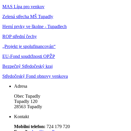
MAS Lípa pro venkov
Zelená střecha MŠ Tupadly
Herní prvky ve školne - Tupadlech
ROP střední čechy
„Projekt je spolufinancován“
EU-Fond soudržnosti OPŽP
Bezpečný Středočeský kraj
Středočeský Fond obnovy venkova
Adresa
Obec Tupadly
Tupadly 120
28563 Tupadly
Kontakt
Mobilní telefon:
724 179 720