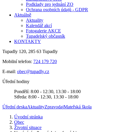
Podklady pro jednání ZO
Ochrana osobních údajů - GDPR
Aktuálně
Aktuality
Kalendář akcí
Fotogalerie AKCE
Tupadelský občasník
KONTAKTY
Tupadly 120, 285 63 Tupadly
Mobilní telefon:
724 179 720
E-mail:
obec@tupadly.cz
Úřední hodiny
Pondělí: 8:00 - 12:30, 13:30 - 18:00
Středa: 8:00 - 12:30, 13:30 - 18:00
Úřední deska
Aktuality
Zpravodaj
Mateřská škola
Úvodní stránka
Obec
Životní situace