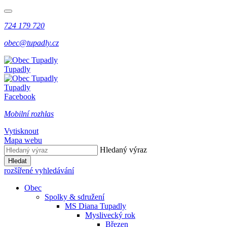
724 179 720
obec@tupadly.cz
Tupadly
Tupadly
Facebook
Mobilní rozhlas
Vytisknout
Mapa webu
Hledaný výraz
Hledat
rozšířené vyhledávání
Obec
Spolky & sdružení
MS Diana Tupadly
Myslivecký rok
Březen