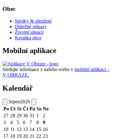
Obec
Spolky & sdružení
Důležité odkazy
Životní situace
Kronika obce
Mobilní aplikace
Sledujte informace z našeho webu v
mobilní aplikaci –
V OBRAZE.
Kalendář
Srpen
2026
Po
Út
St
Čt
Pá
So
Ne
27
28
29
30
31
1
2
3
4
5
6
7
8
9
10
11
12
13
14
15
16
17
18
19
20
21
22
23