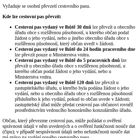
Vyžaduje se osobní převzetí cestovního pasu.
Kde lze cestovní pas převzít:
Cestovní pas vydaný ve lhůtě 30 dnů
lze převzít u obecního
úřadu obce s rozšířenou působností, u kterého občan podal
žádost o jeho vydání, nebo u jiného obecního úřadu obce s
rozšířenou působností, který občan uvedl v žádosti.
Cestovní pas vydaný ve lhůtě do 24 hodin pracovního dne
lze převzít pouze u Ministerstva vnitra.
Cestovní pas vydaný ve lhůtě do 5 pracovních dnů
lze
převzít u obecního úřadu obce s rozšířenou působností, u
kterého občan podal žádost o jeho vydání, nebo u
Ministerstva vnitra.
Cestovní pas vydaný ve lhůtě 120 dnů
lze převzít u
zastupitelského úřadu, u kterého byla podána žádost o jeho
vydání, nebo u obecního úřadu obce s rozšířenou působností
příslušného k jeho vydání, pokud to občan uvede v žádosti;
zastupitelský úřad může předat cestovní pas občanovi rovněž
prostřednictvím vedoucího honorárního konzulárního úřadu.
Občan, který převezme cestovní pas, může požádat o ověření
správnosti údajů v něm uvedených a o ověření funkčnosti nosiče dat
(čipu); v případě nesprávnosti údajů nebo nefunkčnosti nosiče dat
má právo na vydání nového cestovního pasu.