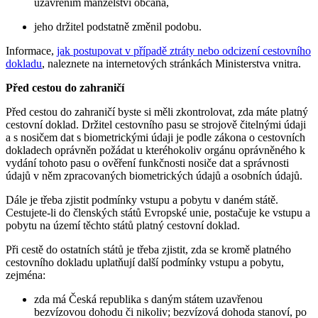
uzavřením manželství občana,
jeho držitel podstatně změnil podobu.
Informace,
jak postupovat v případě ztráty nebo odcizení cestovního
dokladu
, naleznete na internetových stránkách Ministerstva vnitra.
Před cestou do zahraničí
Před cestou do zahraničí byste si měli zkontrolovat, zda máte platný
cestovní doklad. Držitel cestovního pasu se strojově čitelnými údaji
a s nosičem dat s biometrickými údaji je podle zákona o cestovních
dokladech oprávněn požádat u kteréhokoliv orgánu oprávněného k
vydání tohoto pasu o ověření funkčnosti nosiče dat a správnosti
údajů v něm zpracovaných biometrických údajů a osobních údajů.
Dále je třeba zjistit podmínky vstupu a pobytu v daném státě.
Cestujete-li do členských států Evropské unie, postačuje ke vstupu a
pobytu na území těchto států platný cestovní doklad.
Při cestě do ostatních států je třeba zjistit, zda se kromě platného
cestovního dokladu uplatňují další podmínky vstupu a pobytu,
zejména:
zda má Česká republika s daným státem uzavřenou
bezvízovou dohodu či nikoliv; bezvízová dohoda stanoví, po