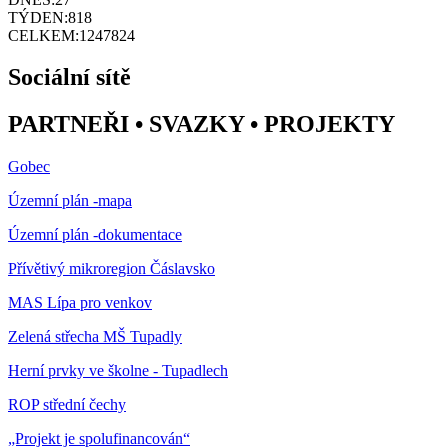
TÝDEN:
818
CELKEM:
1247824
Sociální sítě
PARTNEŘI • SVAZKY • PROJEKTY
Gobec
Územní plán -mapa
Územní plán -dokumentace
Přívětivý mikroregion Čáslavsko
MAS Lípa pro venkov
Zelená střecha MŠ Tupadly
Herní prvky ve školne - Tupadlech
ROP střední čechy
„Projekt je spolufinancován“