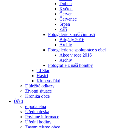
Duben
Květen
Červen
Červenec
Srpen
Září
Fotogalerie z naší činnosti
Brigády 2016
Archiv
Fotogalerie ze spolupráce s obcí
Akce v roce 2016
Archiv
Fotografie z naší honitby
TJ Star
Hasiči
Klub vodáků
Důležité odkazy
Životní situace
Kronika obce
Úřad
e-podatelna
Úřední deska
Povinné informace
Úřední hodiny
Zastupitelstvo obce