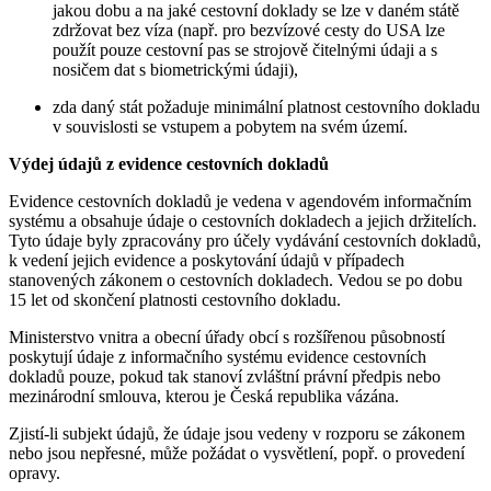
jakou dobu a na jaké cestovní doklady se lze v daném státě
zdržovat bez víza (např. pro bezvízové cesty do USA lze
použít pouze cestovní pas se strojově čitelnými údaji a s
nosičem dat s biometrickými údaji),
zda daný stát požaduje minimální platnost cestovního dokladu
v souvislosti se vstupem a pobytem na svém území.
Výdej údajů z evidence cestovních dokladů
Evidence cestovních dokladů je vedena v agendovém informačním
systému a obsahuje údaje o cestovních dokladech a jejich držitelích.
Tyto údaje byly zpracovány pro účely vydávání cestovních dokladů,
k vedení jejich evidence a poskytování údajů v případech
stanovených zákonem o cestovních dokladech. Vedou se po dobu
15 let od skončení platnosti cestovního dokladu.
Ministerstvo vnitra a obecní úřady obcí s rozšířenou působností
poskytují údaje z informačního systému evidence cestovních
dokladů pouze, pokud tak stanoví zvláštní právní předpis nebo
mezinárodní smlouva, kterou je Česká republika vázána.
Zjistí-li subjekt údajů, že údaje jsou vedeny v rozporu se zákonem
nebo jsou nepřesné, může požádat o vysvětlení, popř. o provedení
opravy.