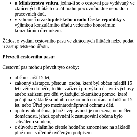
u Ministerstva vnitra
, jedná-li se o cestovní pas vydávaný ve
zkrácených lhůtách do 24 hodin pracovního dne nebo do 5
pracovních dnů,
v zahraničí
u zastupitelského úřadu České republiky
s
výjimkou konzulárního úřadu vedeného honorárním
konzulárním úředníkem.
Žádost o vydání cestovního pasu ve zkrácených lhůtách nelze podat
u zastupitelského úřadu.
Převzetí cestovního pasu:
Cestovní pas mohou převzít tyto osoby:
občan starší 15 let,
zákonný zástupce, pěstoun, osoba, které byl občan mladší 15
let svěřen do péče, ředitel zařízení pro výkon ústavní výchovy
anebo zařízení pro děti vyžadující okamžitou pomoc, které
pečují na základě soudního rozhodnutí o občana mladšího 15
let, nebo Úřad pro mezinárodněprávní ochranu dětí,
opatrovník občana, jehož svéprávnost je omezena, nebo člen
domácnosti, jehož oprávnění k zastupování občana bylo
schváleno soudem,
z důvodu zvláštního zřetele hodného zmocněnec na základě
plné moci s úředně ověřeným podpisem.