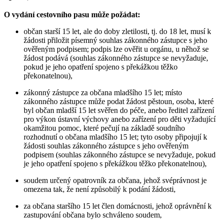
O vydání cestovního pasu může požádat:
občan starší 15 let, ale do doby zletilosti, tj. do 18 let, musí k
žádosti přiložit písemný souhlas zákonného zástupce s jeho
ověřeným podpisem; podpis lze ověřit u orgánu, u něhož se
žádost podává (souhlas zákonného zástupce se nevyžaduje,
pokud je jeho opatření spojeno s překážkou těžko
překonatelnou),
zákonný zástupce za občana mladšího 15 let; místo
zákonného zástupce může podat žádost pěstoun, osoba, které
byl občan mladší 15 let svěřen do péče, anebo ředitel zařízení
pro výkon ústavní výchovy anebo zařízení pro děti vyžadující
okamžitou pomoc, které pečují na základě soudního
rozhodnutí o občana mladšího 15 let; tyto osoby připojují k
žádosti souhlas zákonného zástupce s jeho ověřeným
podpisem (souhlas zákonného zástupce se nevyžaduje, pokud
je jeho opatření spojeno s překážkou těžko překonatelnou),
soudem určený opatrovník za občana, jehož svéprávnost je
omezena tak, že není způsobilý k podání žádosti,
za občana staršího 15 let člen domácnosti, jehož oprávnění k
zastupování občana bylo schváleno soudem,