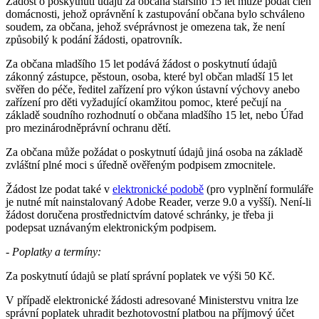
Žádost o poskytnutí údajů za občana staršího 15 let může podat člen
domácnosti, jehož oprávnění k zastupování občana bylo schváleno
soudem, za občana, jehož svéprávnost je omezena tak, že není
způsobilý k podání žádosti, opatrovník.
Za občana mladšího 15 let podává žádost o poskytnutí údajů
zákonný zástupce, pěstoun, osoba, které byl občan mladší 15 let
svěřen do péče, ředitel zařízení pro výkon ústavní výchovy anebo
zařízení pro děti vyžadující okamžitou pomoc, které pečují na
základě soudního rozhodnutí o občana mladšího 15 let, nebo Úřad
pro mezinárodněprávní ochranu dětí.
Za občana může požádat o poskytnutí údajů jiná osoba na základě
zvláštní plné moci s úředně ověřeným podpisem zmocnitele.
Žádost lze podat také v
elektronické podobě
(pro vyplnění formuláře
je nutné mít nainstalovaný Adobe Reader, verze 9.0 a vyšší). Není-li
žádost doručena prostřednictvím datové schránky, je třeba ji
podepsat uznávaným elektronickým podpisem.
- Poplatky a termíny:
Za poskytnutí údajů se platí správní poplatek ve výši 50 Kč.
V případě elektronické žádosti adresované Ministerstvu vnitra lze
správní poplatek uhradit bezhotovostní platbou na příjmový účet