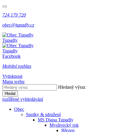
724 179 720
obec@tupadly.cz
Tupadly
Tupadly
Facebook
Mobilní rozhlas
Vytisknout
Mapa webu
Hledaný výraz
Hledat
rozšířené vyhledávání
Obec
Spolky & sdružení
MS Diana Tupadly
Myslivecký rok
Březen