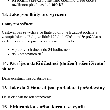
při podání a převzetí u stejného obecního úřadu obce s
rozšířenou působností -
1 000 Kč
13. Jaké jsou lhůty pro vyřízení
Lhůty pro vyřízení
Cestovní pas se vydává ve lhůtě 30 dnů; je-li žádost podána u
zastupitelského úřadu, ve lhůtě 120 dnů. Občan může požádat o
vydání cestovního pasu ve zkrácené lhůtě, a to
v pracovních dnech do 24 hodin, nebo
do 5 pracovních dnů.
14. Kteří jsou další účastníci (dotčení) řešení životní
situace
Další účastníci nejsou stanoveni.
15. Jaké další činnosti jsou po žadateli požadovány
Další činnosti nejsou stanoveny.
16. Elektronická služba, kterou lze využít