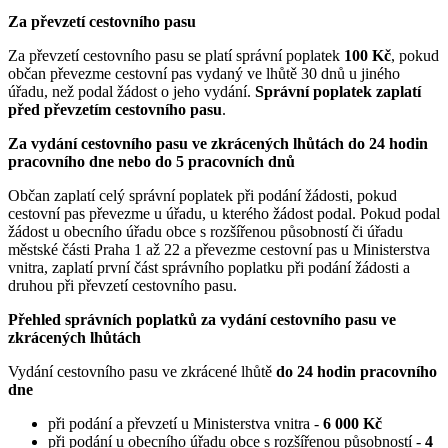
Za převzetí cestovního pasu
Za převzetí cestovního pasu se platí správní poplatek
100 Kč
, pokud
občan převezme cestovní pas vydaný ve lhůtě 30 dnů u jiného
úřadu, než podal žádost o jeho vydání.
Správní poplatek zaplatí
před převzetím cestovního pasu
.
Za vydání cestovního pasu ve zkrácených lhůtách do 24 hodin
pracovního dne nebo do 5 pracovních dnů
Občan zaplatí celý správní poplatek při podání žádosti, pokud
cestovní pas převezme u úřadu, u kterého žádost podal. Pokud podal
žádost u obecního úřadu obce s rozšířenou působností či úřadu
městské části Praha 1 až 22 a převezme cestovní pas u Ministerstva
vnitra, zaplatí první část správního poplatku při podání žádosti a
druhou při převzetí cestovního pasu.
Přehled správních poplatků za vydání cestovního pasu ve
zkrácených lhůtách
Vydání cestovního pasu ve zkrácené lhůtě
do 24 hodin pracovního
dne
při podání a převzetí u Ministerstva vnitra -
6 000 Kč
při podání u obecního úřadu obce s rozšířenou působností -
4