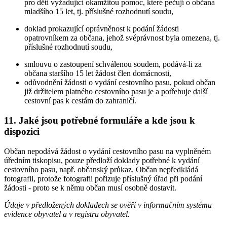
pro děti vyžadující okamžitou pomoc, které pečují o občana
mladšího 15 let, tj. příslušné rozhodnutí soudu,
doklad prokazující oprávněnost k podání žádosti
opatrovníkem za občana, jehož svéprávnost byla omezena, tj.
příslušné rozhodnutí soudu,
smlouvu o zastoupení schválenou soudem, podává-li za
občana staršího 15 let žádost člen domácnosti,
odůvodnění žádosti o vydání cestovního pasu, pokud občan
již držitelem platného cestovního pasu je a potřebuje další
cestovní pas k cestám do zahraničí.
11. Jaké jsou potřebné formuláře a kde jsou k
dispozici
Občan nepodává žádost o vydání cestovního pasu na vyplněném
úředním tiskopisu, pouze předloží doklady potřebné k vydání
cestovního pasu, např. občanský průkaz. Občan nepředkládá
fotografii, protože fotografii pořizuje příslušný úřad při podání
žádosti - proto se k němu občan musí osobně dostavit.
Údaje v předložených dokladech se ověří v informačním systému
evidence obyvatel a v registru obyvatel.