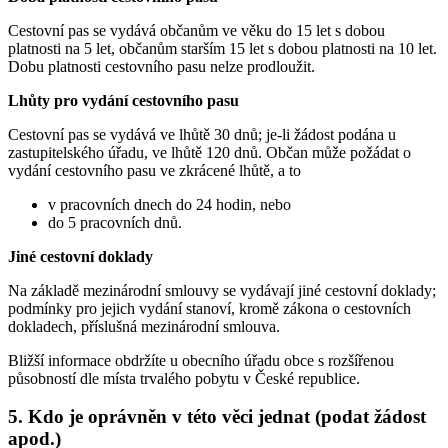
Cestovní pas se vydává občanům ve věku do 15 let s dobou
platnosti na 5 let, občanům starším 15 let s dobou platnosti na 10 let.
Dobu platnosti cestovního pasu nelze prodloužit.
Lhůty pro vydání cestovního pasu
Cestovní pas se vydává ve lhůtě 30 dnů; je-li žádost podána u
zastupitelského úřadu, ve lhůtě 120 dnů. Občan může požádat o
vydání cestovního pasu ve zkrácené lhůtě, a to
v pracovních dnech do 24 hodin, nebo
do 5 pracovních dnů.
Jiné cestovní doklady
Na základě mezinárodní smlouvy se vydávají jiné cestovní doklady;
podmínky pro jejich vydání stanoví, kromě zákona o cestovních
dokladech, příslušná mezinárodní smlouva.
Bližší informace obdržíte u obecního úřadu obce s rozšířenou
působností dle místa trvalého pobytu v České republice.
5. Kdo je oprávněn v této věci jednat (podat žádost
apod.)