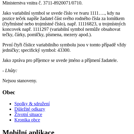
Ministerstva vnitra č. 3711-8920071/0710.
Jako variabilní symbol se uvede číslo ve tvaru 1111…., kdy na
pozice teček napíše žadatel část svého rodného čísla za lomítkem
(čtyřmístné nebo trojmístné číslo), např. 11116823, u trojmístných
koncovek např. 1111297 (variabilní symbol nemůže obsahovat
tečky, čárky, pomlčky, písmena, mezery apod.).
První čtyři číslice variabilního symbolu jsou v tomto případě vždy
jedničky; specifický symbol: 43300.
Jako zpráva pro příjemce se uvede jméno a příjmení žadatele.
- Lhůty:
Nejsou stanoveny.
Obec
Spolky & sdružení
Důležité odkazy
Životní situace
Kronika obce
Mobilní aplikace