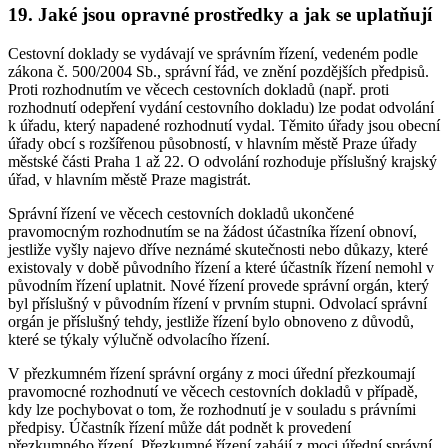
19. Jaké jsou opravné prostředky a jak se uplatňují
Cestovní doklady se vydávají ve správním řízení, vedeném podle
zákona č. 500/2004 Sb., správní řád, ve znění pozdějších předpisů.
Proti rozhodnutím ve věcech cestovních dokladů (např. proti
rozhodnutí odepření vydání cestovního dokladu) lze podat odvolání
k úřadu, který napadené rozhodnutí vydal. Těmito úřady jsou obecní
úřady obcí s rozšířenou působností, v hlavním městě Praze úřady
městské části Praha 1 až 22. O odvolání rozhoduje příslušný krajský
úřad, v hlavním městě Praze magistrát.
Správní řízení ve věcech cestovních dokladů ukončené
pravomocným rozhodnutím se na žádost účastníka řízení obnoví,
jestliže vyšly najevo dříve neznámé skutečnosti nebo důkazy, které
existovaly v době původního řízení a které účastník řízení nemohl v
původním řízení uplatnit. Nové řízení provede správní orgán, který
byl příslušný v původním řízení v prvním stupni. Odvolací správní
orgán je příslušný tehdy, jestliže řízení bylo obnoveno z důvodů,
které se týkaly výlučně odvolacího řízení.
V přezkumném řízení správní orgány z moci úřední přezkoumají
pravomocné rozhodnutí ve věcech cestovních dokladů v případě,
kdy lze pochybovat o tom, že rozhodnutí je v souladu s právními
předpisy. Účastník řízení může dát podnět k provedení
přezkumného řízení. Přezkumné řízení zahájí z moci úřední správní