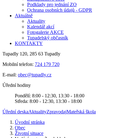
Podklady pro jednání ZO
Ochrana osobních údajů - GDPR
Aktuálně
Aktuality
Kalendář akcí
Fotogalerie AKCE
Tupadelský občasník
KONTAKTY
Tupadly 120, 285 63 Tupadly
Mobilní telefon:
724 179 720
E-mail:
obec@tupadly.cz
Úřední hodiny
Pondělí: 8:00 - 12:30, 13:30 - 18:00
Středa: 8:00 - 12:30, 13:30 - 18:00
Úřední deska
Aktuality
Zpravodaj
Mateřská škola
Úvodní stránka
Obec
Životní situace