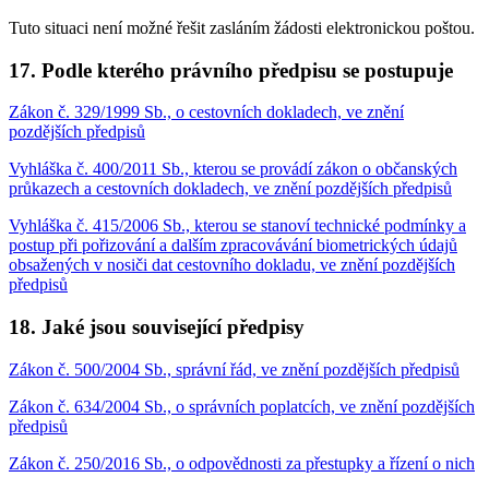
Tuto situaci není možné řešit zasláním žádosti elektronickou poštou.
17. Podle kterého právního předpisu se postupuje
Zákon č. 329/1999 Sb., o cestovních dokladech, ve znění
pozdějších předpisů
Vyhláška č. 400/2011 Sb., kterou se provádí zákon o občanských
průkazech a cestovních dokladech, ve znění pozdějších předpisů
Vyhláška č. 415/2006 Sb., kterou se stanoví technické podmínky a
postup při pořizování a dalším zpracovávání biometrických údajů
obsažených v nosiči dat cestovního dokladu, ve znění pozdějších
předpisů
18. Jaké jsou související předpisy
Zákon č. 500/2004 Sb., správní řád, ve znění pozdějších předpisů
Zákon č. 634/2004 Sb., o správních poplatcích, ve znění pozdějších
předpisů
Zákon č. 250/2016 Sb., o odpovědnosti za přestupky a řízení o nich