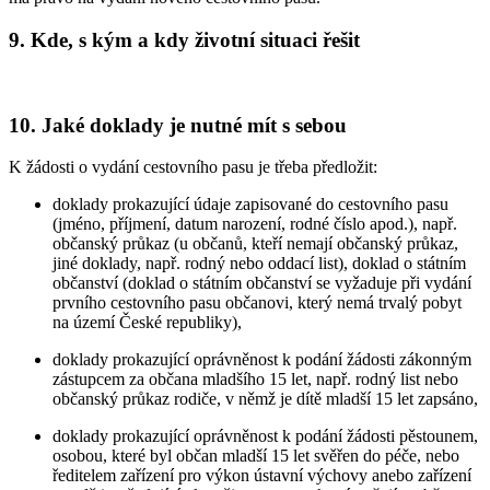
9. Kde, s kým a kdy životní situaci řešit
10. Jaké doklady je nutné mít s sebou
K žádosti o vydání cestovního pasu je třeba předložit:
doklady prokazující údaje zapisované do cestovního pasu
(jméno, příjmení, datum narození, rodné číslo apod.), např.
občanský průkaz (u občanů, kteří nemají občanský průkaz,
jiné doklady, např. rodný nebo oddací list), doklad o státním
občanství (doklad o státním občanství se vyžaduje při vydání
prvního cestovního pasu občanovi, který nemá trvalý pobyt
na území České republiky),
doklady prokazující oprávněnost k podání žádosti zákonným
zástupcem za občana mladšího 15 let, např. rodný list nebo
občanský průkaz rodiče, v němž je dítě mladší 15 let zapsáno,
doklady prokazující oprávněnost k podání žádosti pěstounem,
osobou, které byl občan mladší 15 let svěřen do péče, nebo
ředitelem zařízení pro výkon ústavní výchovy anebo zařízení