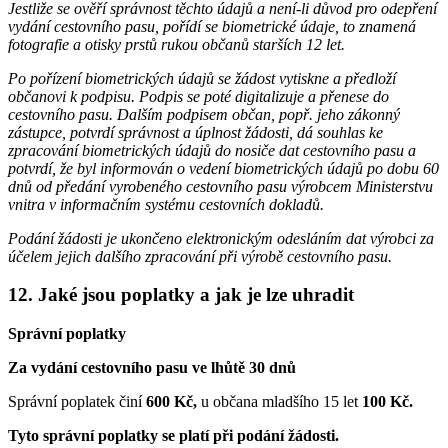
Jestliže se ověří správnost těchto údajů a není-li důvod pro odepření
vydání cestovního pasu, pořídí se biometrické údaje, to znamená
fotografie a otisky prstů rukou občanů starších 12 let.
Po pořízení biometrických údajů se žádost vytiskne a předloží
občanovi k podpisu. Podpis se poté digitalizuje a přenese do
cestovního pasu. Dalším podpisem občan, popř. jeho zákonný
zástupce, potvrdí správnost a úplnost žádosti, dá souhlas ke
zpracování biometrických údajů do nosiče dat cestovního pasu a
potvrdí, že byl informován o vedení biometrických údajů po dobu 60
dnů od předání vyrobeného cestovního pasu výrobcem Ministerstvu
vnitra v informačním systému cestovních dokladů.
Podání žádosti je ukončeno elektronickým odesláním dat výrobci za
účelem jejich dalšího zpracování při výrobě cestovního pasu.
12. Jaké jsou poplatky a jak je lze uhradit
Správní poplatky
Za vydání cestovního pasu ve lhůtě 30 dnů
Správní poplatek činí
600 Kč,
u občana mladšího 15 let
100 Kč.
Tyto správní poplatky se platí při podání žádosti.