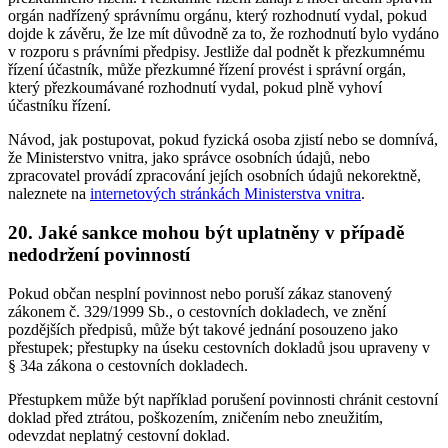
orgán nadřízený správnímu orgánu, který rozhodnutí vydal, pokud
dojde k závěru, že lze mít důvodně za to, že rozhodnutí bylo vydáno
v rozporu s právními předpisy. Jestliže dal podnět k přezkumnému
řízení účastník, může přezkumné řízení provést i správní orgán,
který přezkoumávané rozhodnutí vydal, pokud plně vyhoví
účastníku řízení.
Návod, jak postupovat, pokud fyzická osoba zjistí nebo se domnívá,
že Ministerstvo vnitra, jako správce osobních údajů, nebo
zpracovatel provádí zpracování jejích osobních údajů nekorektně,
naleznete na
internetových stránkách Ministerstva vnitra
.
20. Jaké sankce mohou být uplatněny v případě
nedodržení povinností
Pokud občan nesplní povinnost nebo poruší zákaz stanovený
zákonem č. 329/1999 Sb., o cestovních dokladech, ve znění
pozdějších předpisů, může být takové jednání posouzeno jako
přestupek; přestupky na úseku cestovních dokladů jsou upraveny v
§ 34a zákona o cestovních dokladech.
Přestupkem může být například porušení povinnosti chránit cestovní
doklad před ztrátou, poškozením, zničením nebo zneužitím,
odevzdat neplatný cestovní doklad.