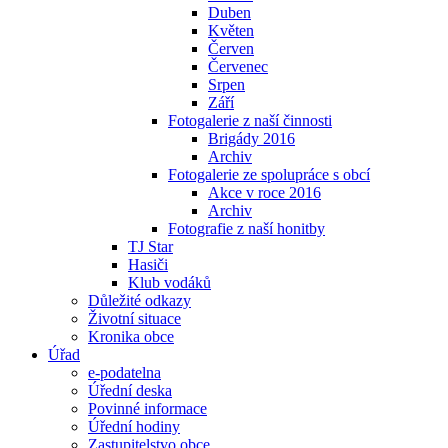
Duben
Květen
Červen
Červenec
Srpen
Září
Fotogalerie z naší činnosti
Brigády 2016
Archiv
Fotogalerie ze spolupráce s obcí
Akce v roce 2016
Archiv
Fotografie z naší honitby
TJ Star
Hasiči
Klub vodáků
Důležité odkazy
Životní situace
Kronika obce
Úřad
e-podatelna
Úřední deska
Povinné informace
Úřední hodiny
Zastupitelstvo obce