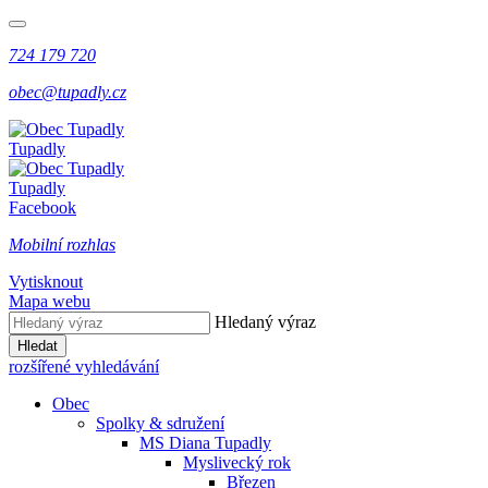
724 179 720
obec@tupadly.cz
Tupadly
Tupadly
Facebook
Mobilní rozhlas
Vytisknout
Mapa webu
Hledaný výraz
Hledat
rozšířené vyhledávání
Obec
Spolky & sdružení
MS Diana Tupadly
Myslivecký rok
Březen