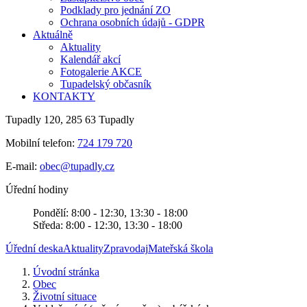
Podklady pro jednání ZO
Ochrana osobních údajů - GDPR
Aktuálně
Aktuality
Kalendář akcí
Fotogalerie AKCE
Tupadelský občasník
KONTAKTY
Tupadly 120, 285 63 Tupadly
Mobilní telefon:
724 179 720
E-mail:
obec@tupadly.cz
Úřední hodiny
Pondělí: 8:00 - 12:30, 13:30 - 18:00
Středa: 8:00 - 12:30, 13:30 - 18:00
Úřední deska
Aktuality
Zpravodaj
Mateřská škola
Úvodní stránka
Obec
Životní situace