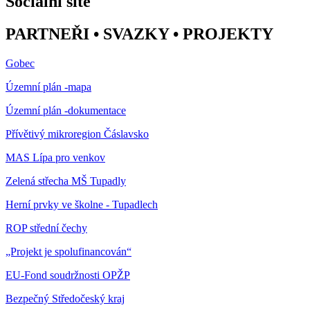
Sociální sítě
PARTNEŘI • SVAZKY • PROJEKTY
Gobec
Územní plán -mapa
Územní plán -dokumentace
Přívětivý mikroregion Čáslavsko
MAS Lípa pro venkov
Zelená střecha MŠ Tupadly
Herní prvky ve školne - Tupadlech
ROP střední čechy
„Projekt je spolufinancován“
EU-Fond soudržnosti OPŽP
Bezpečný Středočeský kraj