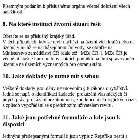
Písemným podáním k příslušnému orgánu včetně doložení všech
náležitostí.
8. Na které instituci životní situaci řešit
Obraťte se na příslušný krajský úřad.
V těch případech, kdy se revír nachází na území více krajů nebo na
území, v nichž se nacházejí hraniční vody, se obraťte na
Ministerstvo zemědělství ČR (dále též "MZe ČR"). MZe ČR je
věcně příslušné i pro potřeby státních podniků na jimi spravovaném
území a na územích významných pro obranu státu.
10. Jaké doklady je nutné mít s sebou
Veškeré doklady jsou dány ustanovením § 8 zákona o rybářství.
Jedná se např. o identifikaci žadatele, prokázání vlastnických či
jiných práv, prokázání bezúhonnosti, zhodnocení ekologických rizik
a způsob vypořádání se s předchozím uživatelem revíru.
11. Jaké jsou potřebné formuláře a kde jsou k
dispozici
Jedinými předepsanými formuláři jsou výpis z Rejstříku trestů a